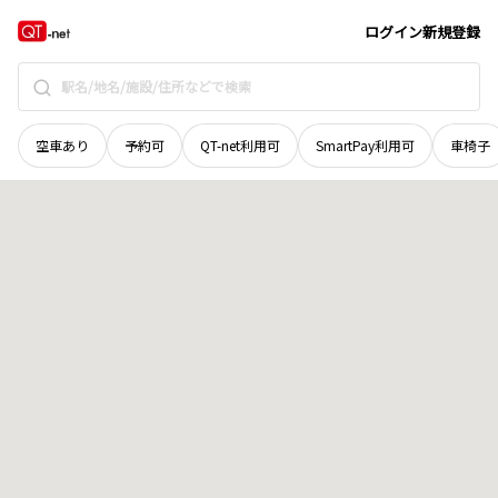
鳥取県
米子市
青木
地域選択で探す
ログイン
新規登録
空車あり
予約可
QT-net利用可
SmartPay利用可
車椅子