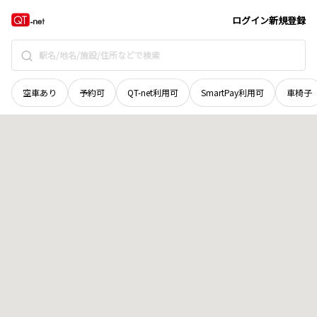
鳥取県
西伯郡伯耆町
根雨原
地域選択で探す
ログイン
新規登録
空車あり
予約可
QT-net利用可
SmartPay利用可
車椅子