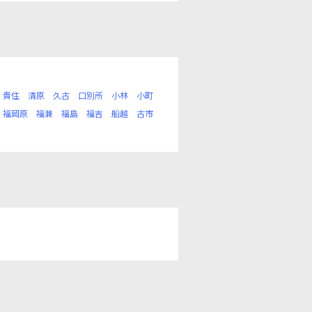
貴住
清原
久古
口別所
小林
小町
福岡原
福兼
福島
福吉
船越
古市