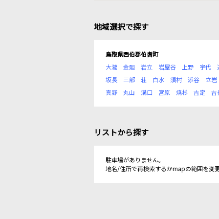
地域選択で探す
鳥取県西伯郡伯耆町
大瀧
金廻
岩立
岩屋谷
上野
宇代
坂長
三部
荘
白水
須村
添谷
立岩
真野
丸山
溝口
宮原
焼杉
吉定
吉
リストから探す
駐車場がありません。
地名/住所で再検索するかmapの範囲を変