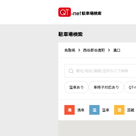
駐車場検索
駐車場検索
鳥取県
西伯郡伯耆町
溝口
空車あり
車椅子対応あり
QT-
満
満車
空
空車
混
混雑