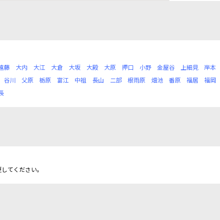
遠藤
大内
大江
大倉
大坂
大殿
大原
押口
小野
金屋谷
上細見
岸本
谷川
父原
栃原
富江
中祖
長山
二部
根雨原
畑池
番原
福居
福岡
長
更してください。