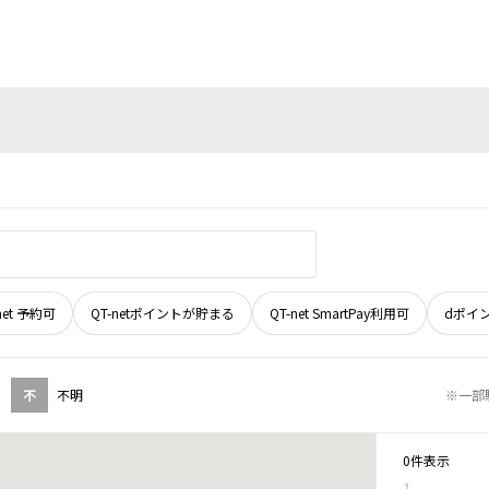
net 予約可
QT-netポイントが貯まる
QT-net SmartPay利用可
dポイ
不
不明
※一部
0件表示
1