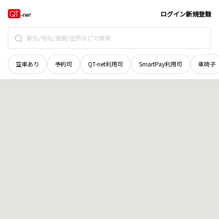
鳥取県
西伯郡伯耆町
白水
地域選択で探す
ログイン
新規登録
空車あり
予約可
QT-net利用可
SmartPay利用可
車椅子