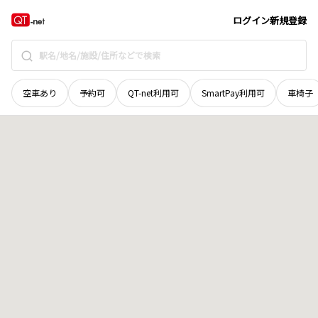
鳥取県
西伯郡伯耆町
福吉
地域選択で探す
ログイン
新規登録
空車あり
予約可
QT-net利用可
SmartPay利用可
車椅子