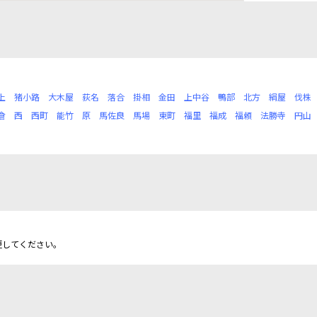
上
猪小路
大木屋
荻名
落合
掛相
金田
上中谷
鴨部
北方
絹屋
伐株
倉
西
西町
能竹
原
馬佐良
馬場
東町
福里
福成
福頼
法勝寺
円山
更してください。