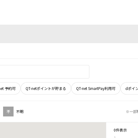
net 予約可
QT-netポイントが貯まる
QT-net SmartPay利用可
dポイ
不
不明
※一部
0件表示
1