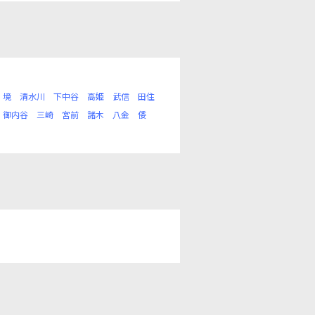
境
清水川
下中谷
高姫
武信
田住
御内谷
三崎
宮前
諸木
八金
倭