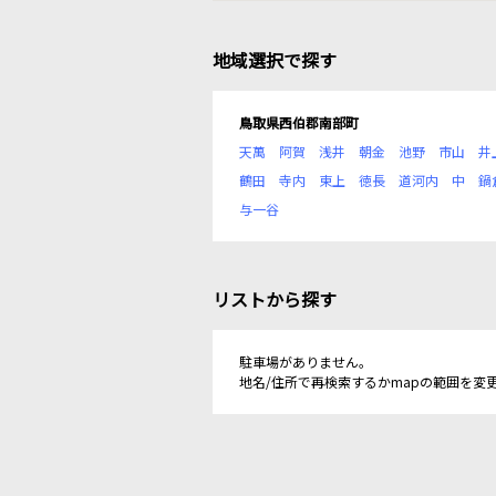
地域選択で探す
鳥取県西伯郡南部町
天萬
阿賀
浅井
朝金
池野
市山
井
鶴田
寺内
東上
徳長
道河内
中
鍋
与一谷
リストから探す
駐車場がありません。
地名/住所で再検索するかmapの範囲を変