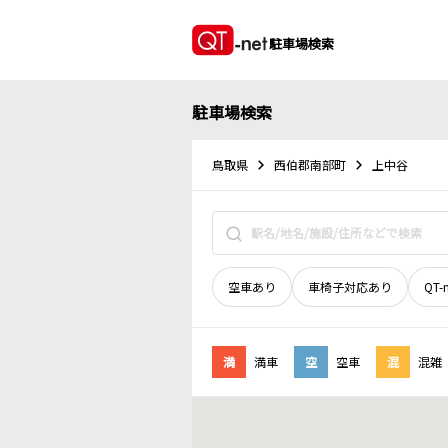
駐車場検索
駐車場検索
鳥取県
西伯郡南部町
上中谷
空車あり
車椅子対応あり
QT-
満
満車
空
空車
混
混雑