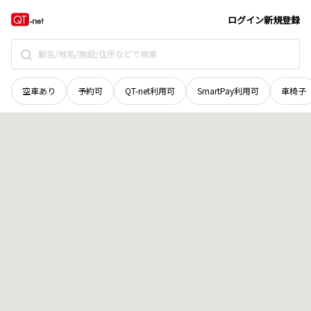
鳥取県
西伯郡南部町
井上
地域選択で探す
ログイン
新規登録
空車あり
予約可
QT-net利用可
SmartPay利用可
車椅子