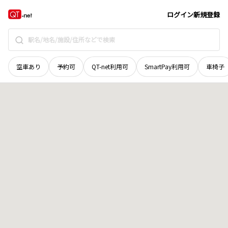
鳥取県
西伯郡南部町
朝金
地域選択で探す
ログイン
新規登録
空車あり
予約可
QT-net利用可
SmartPay利用可
車椅子