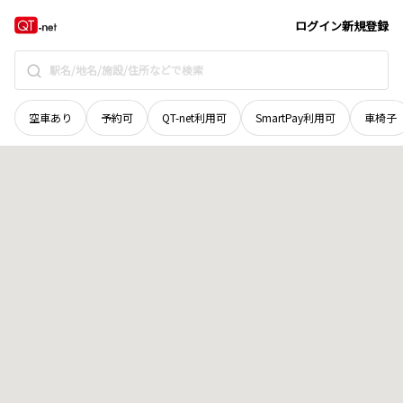
鳥取県
西伯郡南部町
能竹
地域選択で探す
ログイン
新規登録
空車あり
予約可
QT-net利用可
SmartPay利用可
車椅子