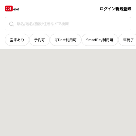
鳥取県
西伯郡南部町
鶴田
地域選択で探す
ログイン
新規登録
空車あり
予約可
QT-net利用可
SmartPay利用可
車椅子