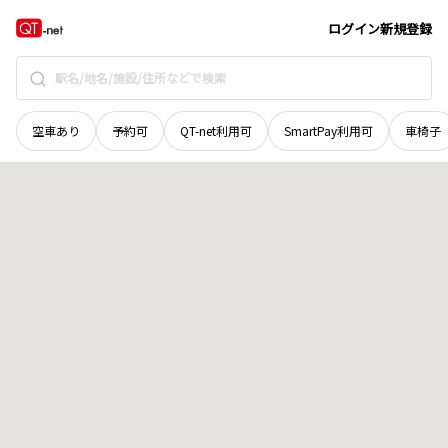
鳥取県
西伯郡大山町
大山
地域選択で探す
ログイン
新規登録
空車あり
予約可
QT-net利用可
SmartPay利用可
車椅子