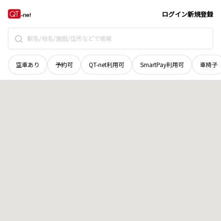
鳥取県
西伯郡大山町
安原
地域選択で探す
ログイン
新規登録
空車あり
予約可
QT-net利用可
SmartPay利用可
車椅子