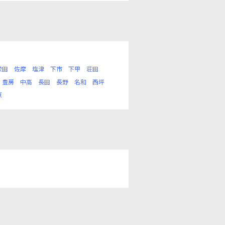
栄田
佐摩
塩津
下市
下甲
荘田
豊房
中高
長田
長野
名和
西坪
原