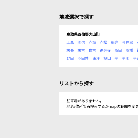
地域選択で探す
鳥取県西伯郡大山町
上萬
國信
赤坂
赤松
稲光
今在家
末長
末吉
住吉
退休寺
高田
高橋
野田
羽田井
東坪
樋口
平
平木
平
リストから探す
駐車場がありません。
地名/住所で再検索するかmapの範囲を変