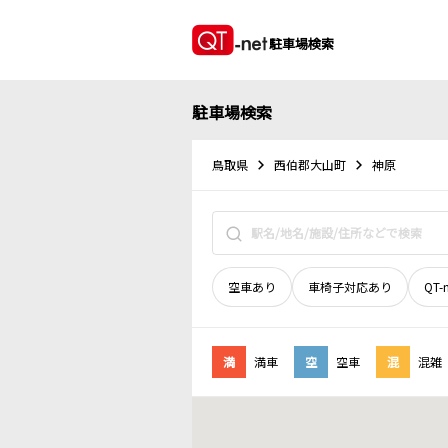
駐車場検索
駐車場検索
鳥取県
西伯郡大山町
神原
空車あり
車椅子対応あり
QT-
満
満車
空
空車
混
混雑