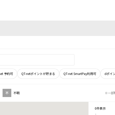
net 予約可
QT-netポイントが貯まる
QT-net SmartPay利用可
dポイ
不
不明
※一部
0件表示
1