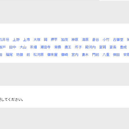
石井垣
上野
上市
大塚
岡
押平
加茂
神原
清原
倉谷
小竹
古御堂
鈑戸
田中
大山
茶畑
潮音寺
束積
唐王
所子
殿河内
富岡
富長
豊成
田
福尾
坊領
前
松河原
御来屋
御崎
宮内
妻木
門前
八重
保田
安
更してください。