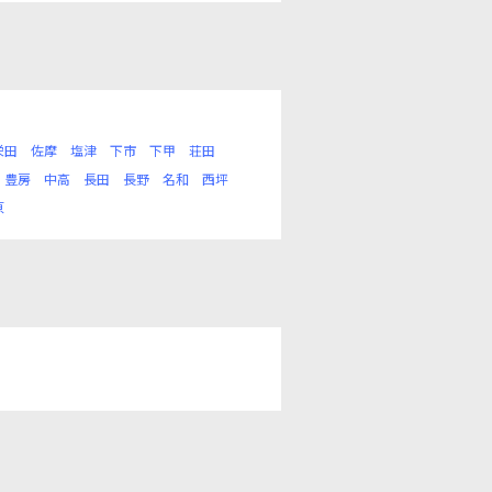
栄田
佐摩
塩津
下市
下甲
荘田
豊房
中高
長田
長野
名和
西坪
原