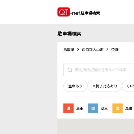
駐車場検索
駐車場検索
鳥取県
西伯郡大山町
茶畑
空車あり
車椅子対応あり
QT-
満
満車
空
空車
混
混雑