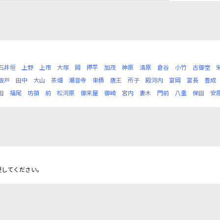
石井垣
上野
上市
大塚
岡
押平
加茂
神原
清原
倉谷
小竹
古御堂
鈑戸
田中
大山
茶畑
潮音寺
束積
唐王
所子
殿河内
富岡
富長
豊成
田
福尾
坊領
前
松河原
御来屋
御崎
宮内
妻木
門前
八重
保田
安
更してください。