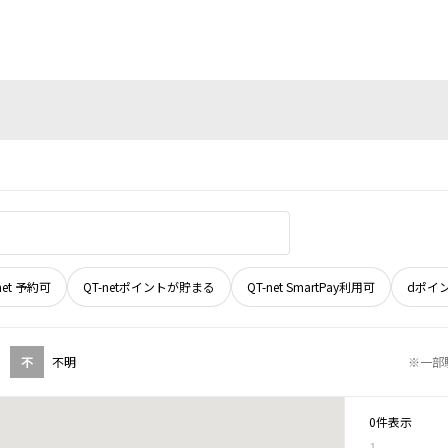
net 予約可
QT-netポイントが貯まる
QT-net SmartPay利用可
dポイ
不
不明
※一部
0件表示
1