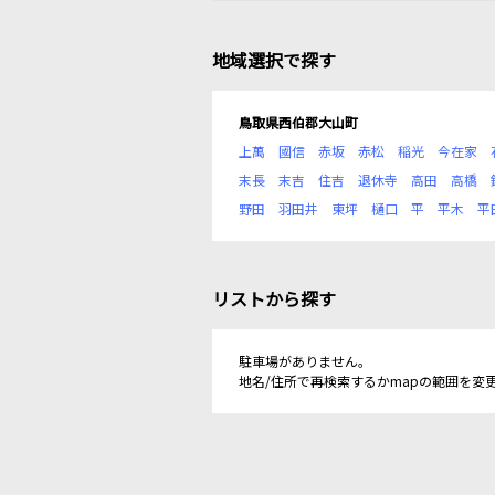
地域選択で探す
鳥取県西伯郡大山町
上萬
國信
赤坂
赤松
稲光
今在家
末長
末吉
住吉
退休寺
高田
高橋
野田
羽田井
東坪
樋口
平
平木
平
リストから探す
駐車場がありません。
地名/住所で再検索するかmapの範囲を変