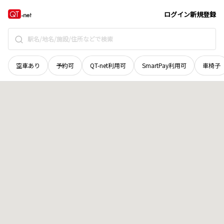
鳥取県
西伯郡大山町
門前
地域選択で探す
ログイン
新規登録
空車あり
予約可
QT-net利用可
SmartPay利用可
車椅子