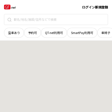
鳥取県
鳥取市
三山口
地域選択で探す
ログイン
新規登録
空車あり
予約可
QT-net利用可
SmartPay利用可
車椅子