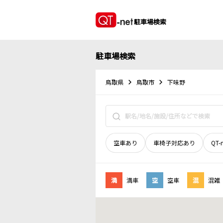
駐車場検索
駐車場検索
鳥取県
鳥取市
下味野
空車あり
車椅子対応あり
QT-
満
満車
空
空車
混
混雑