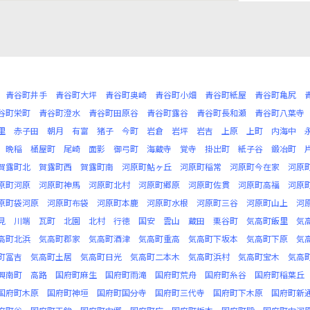
青谷町井手
青谷町大坪
青谷町奥崎
青谷町小畑
青谷町紙屋
青谷町亀尻
谷町栄町
青谷町澄水
青谷町田原谷
青谷町露谷
青谷町長和瀬
青谷町八葉寺
里
赤子田
朝月
有富
猪子
今町
岩倉
岩坪
岩吉
上原
上町
内海中
晩稲
桶屋町
尾崎
面影
御弓町
海蔵寺
覚寺
掛出町
紙子谷
鍛冶町
賀露町北
賀露町西
賀露町南
河原町鮎ヶ丘
河原町稲常
河原町今在家
河原
原町河原
河原町神馬
河原町北村
河原町郷原
河原町佐貫
河原町高福
河原
原町袋河原
河原町布袋
河原町本鹿
河原町水根
河原町三谷
河原町山上
河
見
川端
瓦町
北園
北村
行徳
国安
雲山
蔵田
栗谷町
気高町飯里
気
高町北浜
気高町郡家
気高町酒津
気高町重高
気高町下坂本
気高町下原
気
町冨吉
気高町土居
気高町日光
気高町二本木
気高町浜村
気高町宝木
気高
興南町
高路
国府町麻生
国府町雨滝
国府町荒舟
国府町糸谷
国府町稲葉丘
国府町木原
国府町神垣
国府町国分寺
国府町三代寺
国府町下木原
国府町新