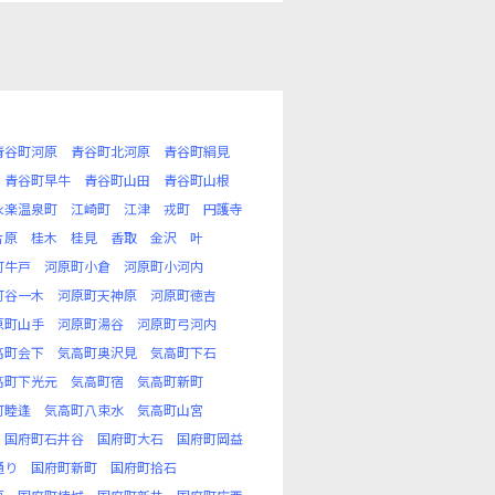
青谷町河原
青谷町北河原
青谷町絹見
青谷町早牛
青谷町山田
青谷町山根
永楽温泉町
江崎町
江津
戎町
円護寺
片原
桂木
桂見
香取
金沢
叶
町牛戸
河原町小倉
河原町小河内
町谷一木
河原町天神原
河原町徳吉
原町山手
河原町湯谷
河原町弓河内
高町会下
気高町奥沢見
気高町下石
高町下光元
気高町宿
気高町新町
町睦逢
気高町八束水
気高町山宮
国府町石井谷
国府町大石
国府町岡益
通り
国府町新町
国府町拾石