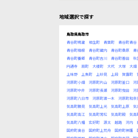
地域選択で探す
鳥取県鳥取市
青谷町鳴瀧
相生町
青葉町
青谷町青谷
青谷町楠根
青谷町蔵内
青谷町桑原
青
青谷町養郷
青谷町吉川
青谷町善田
秋
円通寺
扇町
大榎町
大杙
大塚
大畑
上味野
上魚町
上砂見
上段
賀露町
河原町小畑
河原町片山
河原町釜口
河
河原町中井
河原町長瀬
河原町曳田
河
河原町八日市
河原町渡一木
河原町和奈
気高町勝見
気高町上光
気高町上原
気
気高町高江
気高町常松
気高町殿
気高
気高町八幡
玄好町
源太
越路
河内
国府町奥谷
国府町上荒舟
国府町神護