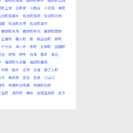
原
国府町楠城
国府町新井
国府町広西
府町上地
古郡家
小西谷
小沢見
寿町
佐治町加瀬木
佐治町加茂
佐治町刈地
福園
佐治町古市
佐治町森坪
鹿野町末用
鹿野町寺内
鹿野町閉野
正蓮寺
職人町
新
新品治町
新町
千代水
津ノ井
寺町
天神町
田園町
宜谷
野坂
野寺
白兎
橋本
長谷
戸
福部町久志羅
福部町蔵見
布勢
船木
古市
古海
庖丁人町
吉方
美萩野
宮谷
宮長
三山口
鷹狩
用瀬町古用瀬
用瀬町別府
弥生町
湯所町
横枕
吉岡温泉町
吉方