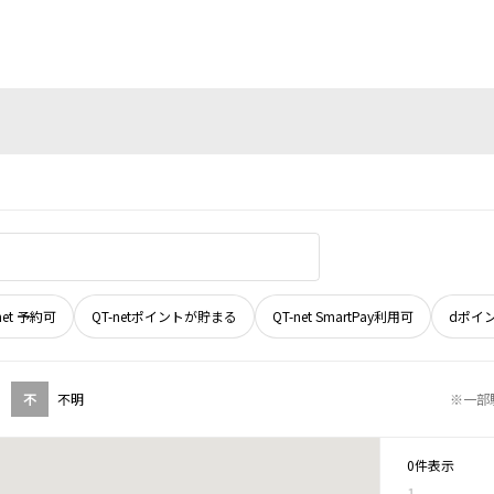
net 予約可
QT-netポイントが貯まる
QT-net SmartPay利用可
dポイ
不
不明
※一部
0件表示
1