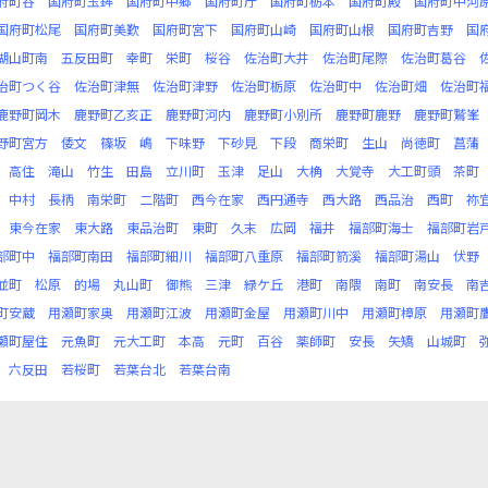
府町谷
国府町玉鉾
国府町中郷
国府町庁
国府町栃本
国府町殿
国府町中河
国府町松尾
国府町美歎
国府町宮下
国府町山崎
国府町山根
国府町吉野
国
湖山町南
五反田町
幸町
栄町
桜谷
佐治町大井
佐治町尾際
佐治町葛谷
治町つく谷
佐治町津無
佐治町津野
佐治町栃原
佐治町中
佐治町畑
佐治町
鹿野町岡木
鹿野町乙亥正
鹿野町河内
鹿野町小別所
鹿野町鹿野
鹿野町鷲峯
野町宮方
倭文
篠坂
嶋
下味野
下砂見
下段
商栄町
生山
尚徳町
菖蒲
高住
滝山
竹生
田島
立川町
玉津
足山
大桷
大覚寺
大工町頭
茶町
中村
長柄
南栄町
二階町
西今在家
西円通寺
西大路
西品治
西町
祢
東今在家
東大路
東品治町
東町
久末
広岡
福井
福部町海士
福部町岩
部町中
福部町南田
福部町細川
福部町八重原
福部町箭溪
福部町湯山
伏野
並町
松原
的場
丸山町
御熊
三津
緑ケ丘
港町
南隈
南町
南安長
南
町安蔵
用瀬町家奥
用瀬町江波
用瀬町金屋
用瀬町川中
用瀬町樟原
用瀬町
瀬町屋住
元魚町
元大工町
本高
元町
百谷
薬師町
安長
矢矯
山城町
六反田
若桜町
若葉台北
若葉台南