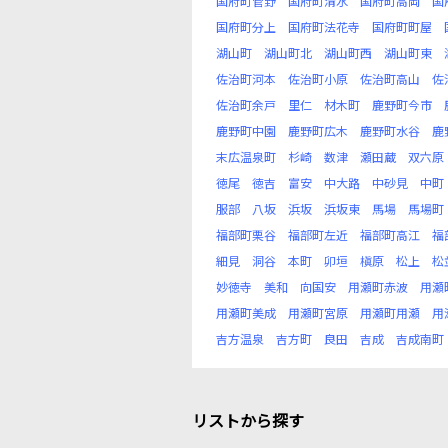
国府町菅野
国府町清水
国府町高岡
国
国府町分上
国府町法花寺
国府町町屋
湖山町
湖山町北
湖山町西
湖山町東
佐治町河本
佐治町小原
佐治町高山
佐
佐治町余戸
里仁
材木町
鹿野町今市
鹿野町中園
鹿野町広木
鹿野町水谷
鹿
末広温泉町
杉崎
数津
瀬田蔵
双六原
徳尾
徳吉
富安
中大路
中砂見
中町
服部
八坂
浜坂
浜坂東
馬場
馬場町
福部町栗谷
福部町左近
福部町高江
福
細見
洞谷
本町
卯垣
槇原
松上
松
妙徳寺
美和
向国安
用瀬町赤波
用瀬
用瀬町美成
用瀬町宮原
用瀬町用瀬
用
吉方温泉
吉方町
良田
吉成
吉成南町
リストから探す