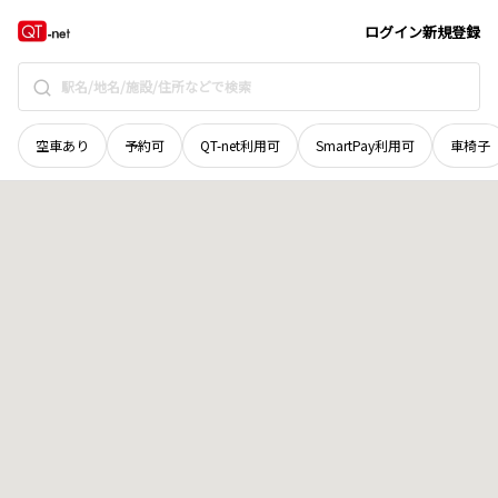
鳥取県
鳥取市
六反田
地域選択で探す
ログイン
新規登録
空車あり
予約可
QT-net利用可
SmartPay利用可
車椅子