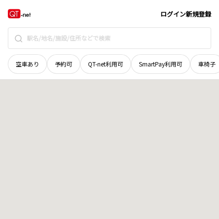
鳥取県
鳥取市
吉成南町
地域選択で探す
ログイン
新規登録
空車あり
予約可
QT-net利用可
SmartPay利用可
車椅子