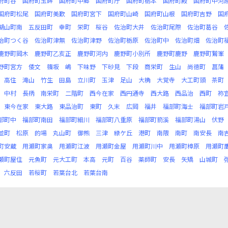
府町谷
国府町玉鉾
国府町中郷
国府町庁
国府町栃本
国府町殿
国府町中河
国府町松尾
国府町美歎
国府町宮下
国府町山崎
国府町山根
国府町吉野
国
湖山町南
五反田町
幸町
栄町
桜谷
佐治町大井
佐治町尾際
佐治町葛谷
治町つく谷
佐治町津無
佐治町津野
佐治町栃原
佐治町中
佐治町畑
佐治町
鹿野町岡木
鹿野町乙亥正
鹿野町河内
鹿野町小別所
鹿野町鹿野
鹿野町鷲峯
野町宮方
倭文
篠坂
嶋
下味野
下砂見
下段
商栄町
生山
尚徳町
菖蒲
高住
滝山
竹生
田島
立川町
玉津
足山
大桷
大覚寺
大工町頭
茶町
中村
長柄
南栄町
二階町
西今在家
西円通寺
西大路
西品治
西町
祢
東今在家
東大路
東品治町
東町
久末
広岡
福井
福部町海士
福部町岩
部町中
福部町南田
福部町細川
福部町八重原
福部町箭溪
福部町湯山
伏野
並町
松原
的場
丸山町
御熊
三津
緑ケ丘
港町
南隈
南町
南安長
南
町安蔵
用瀬町家奥
用瀬町江波
用瀬町金屋
用瀬町川中
用瀬町樟原
用瀬町
瀬町屋住
元魚町
元大工町
本高
元町
百谷
薬師町
安長
矢矯
山城町
六反田
若桜町
若葉台北
若葉台南