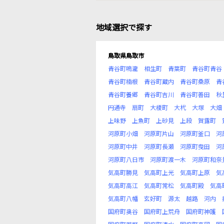
地域選択で探す
鳥取県鳥取市
青谷町鳴瀧
相生町
青葉町
青谷町青谷
青谷町楠根
青谷町蔵内
青谷町桑原
青
青谷町養郷
青谷町吉川
青谷町善田
秋
円通寺
扇町
大榎町
大杙
大塚
大畑
上味野
上魚町
上砂見
上段
賀露町
河原町小畑
河原町片山
河原町釜口
河
河原町中井
河原町長瀬
河原町曳田
河
河原町八日市
河原町渡一木
河原町和奈
気高町勝見
気高町上光
気高町上原
気
気高町高江
気高町常松
気高町殿
気高
気高町八幡
玄好町
源太
越路
河内
国府町奥谷
国府町上荒舟
国府町神護