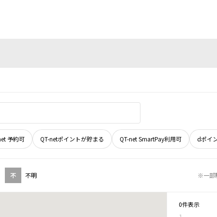
net 予約可
QT-netポイントが貯まる
QT-net SmartPay利用可
dポイ
不
不明
※一部
0件表示
1