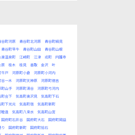
青谷町河原
青谷町北河原
青谷町絹見
青谷町早牛
青谷町山田
青谷町山根
永楽温泉町
江崎町
江津
戎町
円護寺
片原
桂木
桂見
香取
金沢
叶
町牛戸
河原町小倉
河原町小河内
町谷一木
河原町天神原
河原町徳吉
原町山手
河原町湯谷
河原町弓河内
高町会下
気高町奥沢見
気高町下石
高町下光元
気高町宿
気高町新町
町睦逢
気高町八束水
気高町山宮
国府町石井谷
国府町大石
国府町岡益
通り
国府町新町
国府町拾石