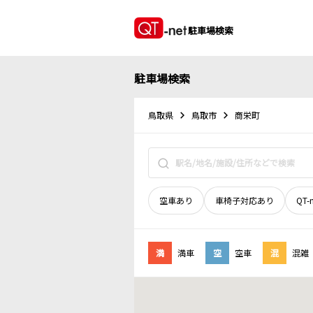
駐車場検索
駐車場検索
鳥取県
鳥取市
商栄町
空車あり
車椅子対応あり
QT-
満
満車
空
空車
混
混雑