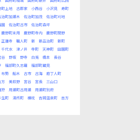
原
国府町楠城
国府町新井
国府町広西
府町上地
古郡家
小西谷
小沢見
寿町
佐治町加瀬木
佐治町加茂
佐治町刈地
福園
佐治町古市
佐治町森坪
鹿野町末用
鹿野町寺内
鹿野町閉野
正蓮寺
職人町
新
新品治町
新町
千代水
津ノ井
寺町
天神町
田園町
宜谷
野坂
野寺
白兎
橋本
長谷
戸
福部町久志羅
福部町蔵見
布勢
船木
古市
古海
庖丁人町
吉方
美萩野
宮谷
宮長
三山口
鷹狩
用瀬町古用瀬
用瀬町別府
弥生町
湯所町
横枕
吉岡温泉町
吉方