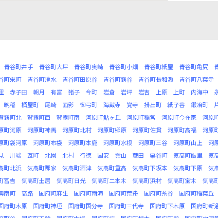
青谷町井手
青谷町大坪
青谷町奥崎
青谷町小畑
青谷町紙屋
青谷町亀尻
谷町栄町
青谷町澄水
青谷町田原谷
青谷町露谷
青谷町長和瀬
青谷町八葉寺
里
赤子田
朝月
有富
猪子
今町
岩倉
岩坪
岩吉
上原
上町
内海中
晩稲
桶屋町
尾崎
面影
御弓町
海蔵寺
覚寺
掛出町
紙子谷
鍛冶町
賀露町北
賀露町西
賀露町南
河原町鮎ヶ丘
河原町稲常
河原町今在家
河原
原町河原
河原町神馬
河原町北村
河原町郷原
河原町佐貫
河原町高福
河原
原町袋河原
河原町布袋
河原町本鹿
河原町水根
河原町三谷
河原町山上
河
見
川端
瓦町
北園
北村
行徳
国安
雲山
蔵田
栗谷町
気高町飯里
気
高町北浜
気高町郡家
気高町酒津
気高町重高
気高町下坂本
気高町下原
気
町冨吉
気高町土居
気高町日光
気高町二本木
気高町浜村
気高町宝木
気高
興南町
高路
国府町麻生
国府町雨滝
国府町荒舟
国府町糸谷
国府町稲葉丘
国府町木原
国府町神垣
国府町国分寺
国府町三代寺
国府町下木原
国府町新