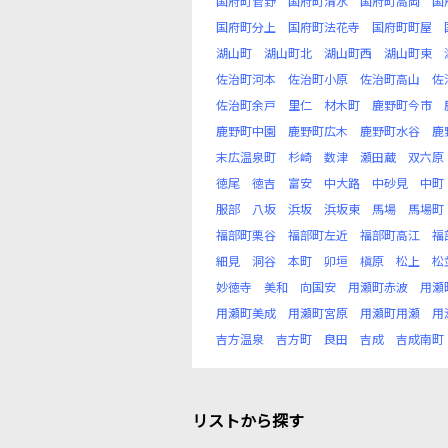
国府町菅野
国府町清水
国府町高岡
国
国府町分上
国府町法花寺
国府町町屋
湖山町
湖山町北
湖山町西
湖山町東
佐治町河本
佐治町小原
佐治町高山
佐
佐治町余戸
里仁
材木町
鹿野町今市
鹿野町中園
鹿野町広木
鹿野町水谷
鹿
末広温泉町
杉崎
数津
瀬田蔵
双六原
徳尾
徳吉
富安
中大路
中砂見
中町
服部
八坂
浜坂
浜坂東
馬場
馬場町
福部町栗谷
福部町左近
福部町高江
福
細見
洞谷
本町
卯垣
槇原
松上
松
妙徳寺
美和
向国安
用瀬町赤波
用瀬
用瀬町美成
用瀬町宮原
用瀬町用瀬
用
吉方温泉
吉方町
良田
吉成
吉成南町
リストから探す