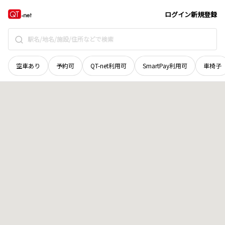
鳥取県
鳥取市
国府町中河原
地域選択で探す
ログイン
新規登録
空車あり
予約可
QT-net利用可
SmartPay利用可
車椅子