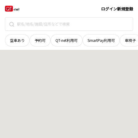
鳥取県
鳥取市
国府町宮下
地域選択で探す
ログイン
新規登録
空車あり
予約可
QT-net利用可
SmartPay利用可
車椅子