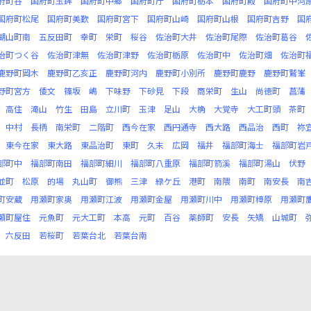
府町谷
国府町玉鉾
国府町中郷
国府町庁
国府町栃本
国府町殿
国府町中河
国府町松尾
国府町美歎
国府町宮下
国府町山崎
国府町山根
国府町吉野
国
湖山町南
五反田町
幸町
栄町
桜谷
佐治町大井
佐治町尾際
佐治町葛谷
治町つく谷
佐治町津無
佐治町津野
佐治町栃原
佐治町中
佐治町畑
佐治町
鹿野町岡木
鹿野町乙亥正
鹿野町河内
鹿野町小別所
鹿野町鹿野
鹿野町鷲峯
野町宮方
倭文
篠坂
嶋
下味野
下砂見
下段
商栄町
生山
尚徳町
菖蒲
高住
滝山
竹生
田島
立川町
玉津
足山
大桷
大覚寺
大工町頭
茶町
中村
長柄
南栄町
二階町
西今在家
西円通寺
西大路
西品治
西町
祢
東今在家
東大路
東品治町
東町
久末
広岡
福井
福部町海士
福部町岩
部町中
福部町南田
福部町細川
福部町八重原
福部町箭溪
福部町湯山
伏野
並町
松原
的場
丸山町
御熊
三津
緑ケ丘
港町
南隈
南町
南安長
南
町安蔵
用瀬町家奥
用瀬町江波
用瀬町金屋
用瀬町川中
用瀬町樟原
用瀬町
瀬町屋住
元魚町
元大工町
本高
元町
百谷
薬師町
安長
矢矯
山城町
六反田
若桜町
若葉台北
若葉台南