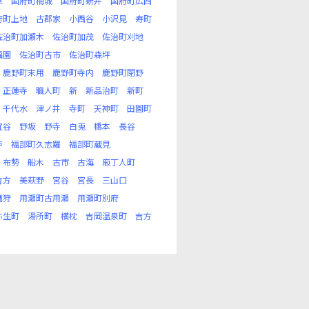
原
国府町楠城
国府町新井
国府町広西
府町上地
古郡家
小西谷
小沢見
寿町
佐治町加瀬木
佐治町加茂
佐治町刈地
福園
佐治町古市
佐治町森坪
鹿野町末用
鹿野町寺内
鹿野町閉野
正蓮寺
職人町
新
新品治町
新町
千代水
津ノ井
寺町
天神町
田園町
宜谷
野坂
野寺
白兎
橋本
長谷
戸
福部町久志羅
福部町蔵見
布勢
船木
古市
古海
庖丁人町
吉方
美萩野
宮谷
宮長
三山口
鷹狩
用瀬町古用瀬
用瀬町別府
弥生町
湯所町
横枕
吉岡温泉町
吉方