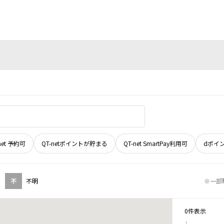
net 予約可
QT-netポイントが貯まる
QT-net SmartPay利用可
dポイ
不
不明
※一部
0件表示
1