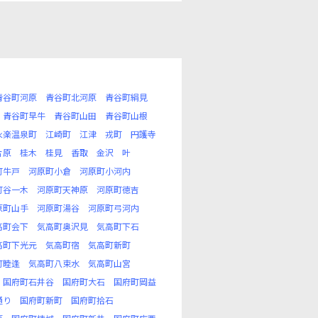
青谷町河原
青谷町北河原
青谷町絹見
青谷町早牛
青谷町山田
青谷町山根
永楽温泉町
江崎町
江津
戎町
円護寺
片原
桂木
桂見
香取
金沢
叶
町牛戸
河原町小倉
河原町小河内
町谷一木
河原町天神原
河原町徳吉
原町山手
河原町湯谷
河原町弓河内
高町会下
気高町奥沢見
気高町下石
高町下光元
気高町宿
気高町新町
町睦逢
気高町八束水
気高町山宮
国府町石井谷
国府町大石
国府町岡益
通り
国府町新町
国府町拾石