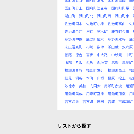
国府町菅野
国府町清水
国府町高岡
国
国府町分上
国府町法花寺
国府町町屋
湖山町
湖山町北
湖山町西
湖山町東
佐治町河本
佐治町小原
佐治町高山
佐
佐治町余戸
里仁
材木町
鹿野町今市
鹿野町中園
鹿野町広木
鹿野町水谷
鹿
末広温泉町
杉崎
数津
瀬田蔵
双六原
徳尾
徳吉
富安
中大路
中砂見
中町
服部
八坂
浜坂
浜坂東
馬場
馬場町
福部町栗谷
福部町左近
福部町高江
福
細見
洞谷
本町
卯垣
槇原
松上
松
妙徳寺
美和
向国安
用瀬町赤波
用瀬
用瀬町美成
用瀬町宮原
用瀬町用瀬
用
吉方温泉
吉方町
良田
吉成
吉成南町
リストから探す