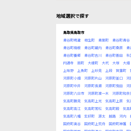
地域選択で探す
鳥取県鳥取市
青谷町鳴瀧
相生町
青葉町
青谷町青谷
青谷町楠根
青谷町蔵内
青谷町桑原
青
青谷町養郷
青谷町吉川
青谷町善田
秋
円通寺
扇町
大榎町
大杙
大塚
大畑
上味野
上魚町
上砂見
上段
賀露町
河原町小畑
河原町片山
河原町釜口
河
河原町中井
河原町長瀬
河原町曳田
河
河原町八日市
河原町渡一木
河原町和奈
気高町勝見
気高町上光
気高町上原
気
気高町高江
気高町常松
気高町殿
気高
気高町八幡
玄好町
源太
越路
河内
国府町奥谷
国府町上荒舟
国府町神護