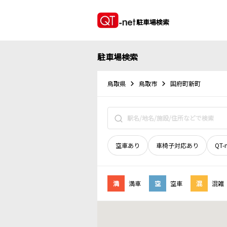
駐車場検索
駐車場検索
鳥取県
鳥取市
国府町新町
空車あり
車椅子対応あり
QT-
満
満車
空
空車
混
混雑