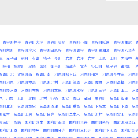
青谷町井手
青谷町大坪
青谷町奥崎
青谷町小畑
青谷町紙屋
青谷町亀尻
谷町栄町
青谷町澄水
青谷町田原谷
青谷町露谷
青谷町長和瀬
青谷町八葉寺
里
赤子田
朝月
有富
猪子
今町
岩倉
岩坪
岩吉
上原
上町
内海中
晩稲
桶屋町
尾崎
面影
御弓町
海蔵寺
覚寺
掛出町
紙子谷
鍛冶町
賀露町北
賀露町西
賀露町南
河原町鮎ヶ丘
河原町稲常
河原町今在家
河原
原町河原
河原町神馬
河原町北村
河原町郷原
河原町佐貫
河原町高福
河原
原町袋河原
河原町布袋
河原町本鹿
河原町水根
河原町三谷
河原町山上
河
見
川端
瓦町
北園
北村
行徳
国安
雲山
蔵田
栗谷町
気高町飯里
気
高町北浜
気高町郡家
気高町酒津
気高町重高
気高町下坂本
気高町下原
気
町冨吉
気高町土居
気高町日光
気高町二本木
気高町浜村
気高町宝木
気高
興南町
高路
国府町麻生
国府町雨滝
国府町荒舟
国府町糸谷
国府町稲葉丘
国府町木原
国府町神垣
国府町国分寺
国府町三代寺
国府町下木原
国府町新