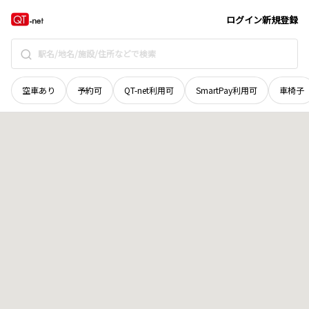
鳥取県
鳥取市
国府町木原
地域選択で探す
ログイン
新規登録
空車あり
予約可
QT-net利用可
SmartPay利用可
車椅子