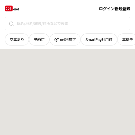
鳥取県
鳥取市
国府町楠城
地域選択で探す
ログイン
新規登録
空車あり
予約可
QT-net利用可
SmartPay利用可
車椅子