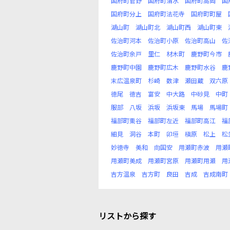
国府町菅野
国府町清水
国府町高岡
国
国府町分上
国府町法花寺
国府町町屋
湖山町
湖山町北
湖山町西
湖山町東
佐治町河本
佐治町小原
佐治町高山
佐
佐治町余戸
里仁
材木町
鹿野町今市
鹿野町中園
鹿野町広木
鹿野町水谷
鹿
末広温泉町
杉崎
数津
瀬田蔵
双六原
徳尾
徳吉
富安
中大路
中砂見
中町
服部
八坂
浜坂
浜坂東
馬場
馬場町
福部町栗谷
福部町左近
福部町高江
福
細見
洞谷
本町
卯垣
槇原
松上
松
妙徳寺
美和
向国安
用瀬町赤波
用瀬
用瀬町美成
用瀬町宮原
用瀬町用瀬
用
吉方温泉
吉方町
良田
吉成
吉成南町
リストから探す