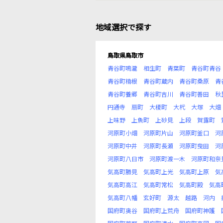
地域選択で探す
鳥取県鳥取市
青谷町鳴瀧
相生町
青葉町
青谷町青谷
青谷町楠根
青谷町蔵内
青谷町桑原
青
青谷町養郷
青谷町吉川
青谷町善田
秋
円通寺
扇町
大榎町
大杙
大塚
大畑
上味野
上魚町
上砂見
上段
賀露町
河原町小畑
河原町片山
河原町釜口
河
河原町中井
河原町長瀬
河原町曳田
河
河原町八日市
河原町渡一木
河原町和奈
気高町勝見
気高町上光
気高町上原
気
気高町高江
気高町常松
気高町殿
気高
気高町八幡
玄好町
源太
越路
河内
国府町奥谷
国府町上荒舟
国府町神護