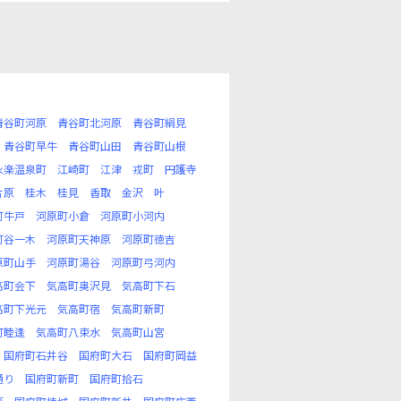
青谷町河原
青谷町北河原
青谷町絹見
青谷町早牛
青谷町山田
青谷町山根
永楽温泉町
江崎町
江津
戎町
円護寺
片原
桂木
桂見
香取
金沢
叶
町牛戸
河原町小倉
河原町小河内
町谷一木
河原町天神原
河原町徳吉
原町山手
河原町湯谷
河原町弓河内
高町会下
気高町奥沢見
気高町下石
高町下光元
気高町宿
気高町新町
町睦逢
気高町八束水
気高町山宮
国府町石井谷
国府町大石
国府町岡益
通り
国府町新町
国府町拾石