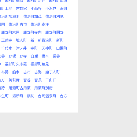
原
国府町楠城
国府町新井
国府町広西
府町上地
古郡家
小西谷
小沢見
寿町
佐治町加瀬木
佐治町加茂
佐治町刈地
福園
佐治町古市
佐治町森坪
鹿野町末用
鹿野町寺内
鹿野町閉野
正蓮寺
職人町
新
新品治町
新町
千代水
津ノ井
寺町
天神町
田園町
宜谷
野坂
野寺
白兎
橋本
長谷
戸
福部町久志羅
福部町蔵見
布勢
船木
古市
古海
庖丁人町
吉方
美萩野
宮谷
宮長
三山口
鷹狩
用瀬町古用瀬
用瀬町別府
弥生町
湯所町
横枕
吉岡温泉町
吉方