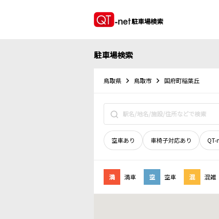
駐車場検索
駐車場検索
鳥取県
鳥取市
国府町稲葉丘
空車あり
車椅子対応あり
QT-
満
満車
空
空車
混
混雑