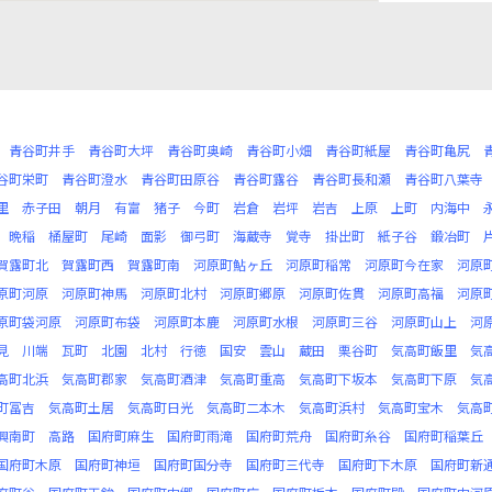
青谷町井手
青谷町大坪
青谷町奥崎
青谷町小畑
青谷町紙屋
青谷町亀尻
谷町栄町
青谷町澄水
青谷町田原谷
青谷町露谷
青谷町長和瀬
青谷町八葉寺
里
赤子田
朝月
有富
猪子
今町
岩倉
岩坪
岩吉
上原
上町
内海中
晩稲
桶屋町
尾崎
面影
御弓町
海蔵寺
覚寺
掛出町
紙子谷
鍛冶町
賀露町北
賀露町西
賀露町南
河原町鮎ヶ丘
河原町稲常
河原町今在家
河原
原町河原
河原町神馬
河原町北村
河原町郷原
河原町佐貫
河原町高福
河原
原町袋河原
河原町布袋
河原町本鹿
河原町水根
河原町三谷
河原町山上
河
見
川端
瓦町
北園
北村
行徳
国安
雲山
蔵田
栗谷町
気高町飯里
気
高町北浜
気高町郡家
気高町酒津
気高町重高
気高町下坂本
気高町下原
気
町冨吉
気高町土居
気高町日光
気高町二本木
気高町浜村
気高町宝木
気高
興南町
高路
国府町麻生
国府町雨滝
国府町荒舟
国府町糸谷
国府町稲葉丘
国府町木原
国府町神垣
国府町国分寺
国府町三代寺
国府町下木原
国府町新