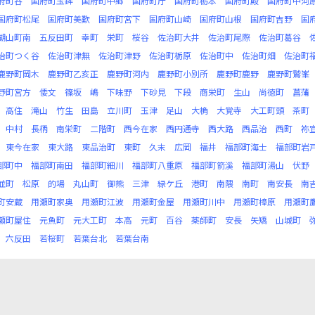
府町谷
国府町玉鉾
国府町中郷
国府町庁
国府町栃本
国府町殿
国府町中河
国府町松尾
国府町美歎
国府町宮下
国府町山崎
国府町山根
国府町吉野
国
湖山町南
五反田町
幸町
栄町
桜谷
佐治町大井
佐治町尾際
佐治町葛谷
治町つく谷
佐治町津無
佐治町津野
佐治町栃原
佐治町中
佐治町畑
佐治町
鹿野町岡木
鹿野町乙亥正
鹿野町河内
鹿野町小別所
鹿野町鹿野
鹿野町鷲峯
野町宮方
倭文
篠坂
嶋
下味野
下砂見
下段
商栄町
生山
尚徳町
菖蒲
高住
滝山
竹生
田島
立川町
玉津
足山
大桷
大覚寺
大工町頭
茶町
中村
長柄
南栄町
二階町
西今在家
西円通寺
西大路
西品治
西町
祢
東今在家
東大路
東品治町
東町
久末
広岡
福井
福部町海士
福部町岩
部町中
福部町南田
福部町細川
福部町八重原
福部町箭溪
福部町湯山
伏野
並町
松原
的場
丸山町
御熊
三津
緑ケ丘
港町
南隈
南町
南安長
南
町安蔵
用瀬町家奥
用瀬町江波
用瀬町金屋
用瀬町川中
用瀬町樟原
用瀬町
瀬町屋住
元魚町
元大工町
本高
元町
百谷
薬師町
安長
矢矯
山城町
六反田
若桜町
若葉台北
若葉台南