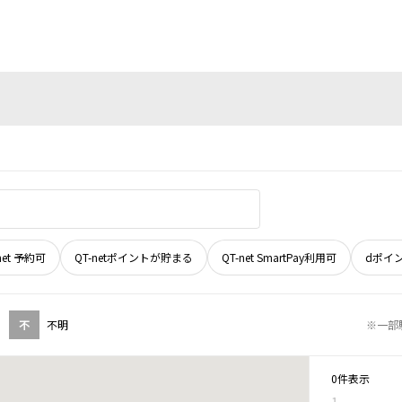
net 予約可
QT-netポイントが貯まる
QT-net SmartPay利用可
dポイ
不
不明
※一部
0件表示
1