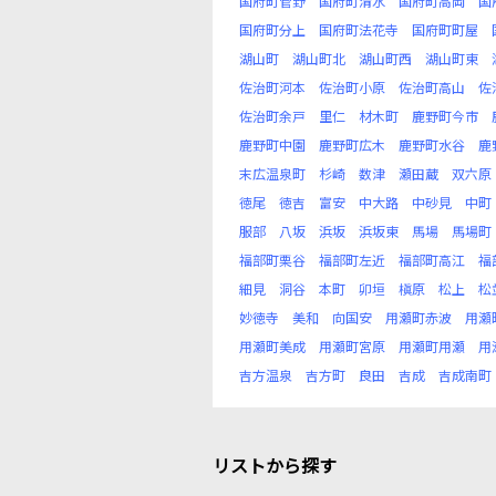
国府町菅野
国府町清水
国府町高岡
国
国府町分上
国府町法花寺
国府町町屋
湖山町
湖山町北
湖山町西
湖山町東
佐治町河本
佐治町小原
佐治町高山
佐
佐治町余戸
里仁
材木町
鹿野町今市
鹿野町中園
鹿野町広木
鹿野町水谷
鹿
末広温泉町
杉崎
数津
瀬田蔵
双六原
徳尾
徳吉
富安
中大路
中砂見
中町
服部
八坂
浜坂
浜坂東
馬場
馬場町
福部町栗谷
福部町左近
福部町高江
福
細見
洞谷
本町
卯垣
槇原
松上
松
妙徳寺
美和
向国安
用瀬町赤波
用瀬
用瀬町美成
用瀬町宮原
用瀬町用瀬
用
吉方温泉
吉方町
良田
吉成
吉成南町
リストから探す