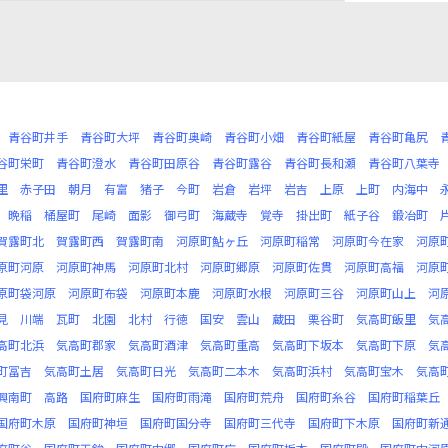
青谷町井手
青谷町大坪
青谷町奥崎
青谷町小畑
青谷町紙屋
青谷町亀尻
谷町栄町
青谷町澄水
青谷町田原谷
青谷町露谷
青谷町長和瀬
青谷町八葉寺
里
赤子田
朝月
有富
猪子
今町
岩倉
岩坪
岩吉
上原
上町
内海中
晩稲
桶屋町
尾崎
面影
御弓町
海蔵寺
覚寺
掛出町
紙子谷
鍛冶町
賀露町北
賀露町西
賀露町南
河原町鮎ヶ丘
河原町稲常
河原町今在家
河原
原町河原
河原町神馬
河原町北村
河原町郷原
河原町佐貫
河原町高福
河原
原町袋河原
河原町布袋
河原町本鹿
河原町水根
河原町三谷
河原町山上
河
見
川端
瓦町
北園
北村
行徳
国安
雲山
蔵田
栗谷町
気高町飯里
気
高町北浜
気高町郡家
気高町酒津
気高町重高
気高町下坂本
気高町下原
気
町冨吉
気高町土居
気高町日光
気高町二本木
気高町浜村
気高町宝木
気高
興南町
高路
国府町麻生
国府町雨滝
国府町荒舟
国府町糸谷
国府町稲葉丘
国府町木原
国府町神垣
国府町国分寺
国府町三代寺
国府町下木原
国府町新