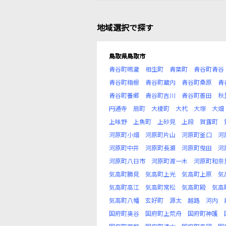
地域選択で探す
鳥取県鳥取市
青谷町鳴瀧
相生町
青葉町
青谷町青谷
青谷町楠根
青谷町蔵内
青谷町桑原
青
青谷町養郷
青谷町吉川
青谷町善田
秋
円通寺
扇町
大榎町
大杙
大塚
大畑
上味野
上魚町
上砂見
上段
賀露町
河原町小畑
河原町片山
河原町釜口
河
河原町中井
河原町長瀬
河原町曳田
河
河原町八日市
河原町渡一木
河原町和奈
気高町勝見
気高町上光
気高町上原
気
気高町高江
気高町常松
気高町殿
気高
気高町八幡
玄好町
源太
越路
河内
国府町奥谷
国府町上荒舟
国府町神護