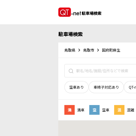
駐車場検索
駐車場検索
鳥取県
鳥取市
国府町麻生
空車あり
車椅子対応あり
QT-
満
満車
空
空車
混
混雑