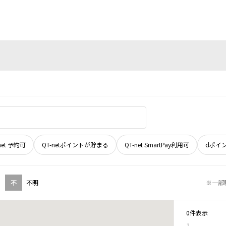
net 予約可
QT-netポイントが貯まる
QT-net SmartPay利用可
dポイ
不
不明
※一部
0件表示
1