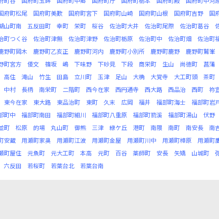
府町谷
国府町玉鉾
国府町中郷
国府町庁
国府町栃本
国府町殿
国府町中河
国府町松尾
国府町美歎
国府町宮下
国府町山崎
国府町山根
国府町吉野
国
湖山町南
五反田町
幸町
栄町
桜谷
佐治町大井
佐治町尾際
佐治町葛谷
治町つく谷
佐治町津無
佐治町津野
佐治町栃原
佐治町中
佐治町畑
佐治町
鹿野町岡木
鹿野町乙亥正
鹿野町河内
鹿野町小別所
鹿野町鹿野
鹿野町鷲峯
野町宮方
倭文
篠坂
嶋
下味野
下砂見
下段
商栄町
生山
尚徳町
菖蒲
高住
滝山
竹生
田島
立川町
玉津
足山
大桷
大覚寺
大工町頭
茶町
中村
長柄
南栄町
二階町
西今在家
西円通寺
西大路
西品治
西町
祢
東今在家
東大路
東品治町
東町
久末
広岡
福井
福部町海士
福部町岩
部町中
福部町南田
福部町細川
福部町八重原
福部町箭溪
福部町湯山
伏野
並町
松原
的場
丸山町
御熊
三津
緑ケ丘
港町
南隈
南町
南安長
南
町安蔵
用瀬町家奥
用瀬町江波
用瀬町金屋
用瀬町川中
用瀬町樟原
用瀬町
瀬町屋住
元魚町
元大工町
本高
元町
百谷
薬師町
安長
矢矯
山城町
六反田
若桜町
若葉台北
若葉台南