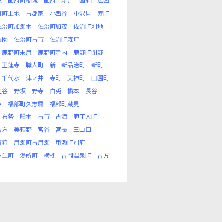
原
国府町楠城
国府町新井
国府町広西
府町上地
古郡家
小西谷
小沢見
寿町
佐治町加瀬木
佐治町加茂
佐治町刈地
福園
佐治町古市
佐治町森坪
鹿野町末用
鹿野町寺内
鹿野町閉野
正蓮寺
職人町
新
新品治町
新町
千代水
津ノ井
寺町
天神町
田園町
宜谷
野坂
野寺
白兎
橋本
長谷
戸
福部町久志羅
福部町蔵見
布勢
船木
古市
古海
庖丁人町
吉方
美萩野
宮谷
宮長
三山口
鷹狩
用瀬町古用瀬
用瀬町別府
弥生町
湯所町
横枕
吉岡温泉町
吉方