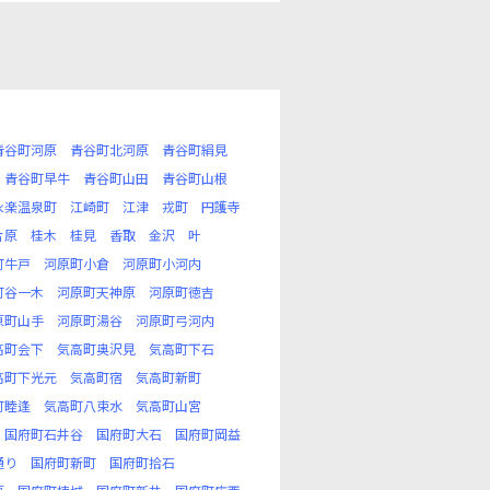
青谷町河原
青谷町北河原
青谷町絹見
青谷町早牛
青谷町山田
青谷町山根
永楽温泉町
江崎町
江津
戎町
円護寺
片原
桂木
桂見
香取
金沢
叶
町牛戸
河原町小倉
河原町小河内
町谷一木
河原町天神原
河原町徳吉
原町山手
河原町湯谷
河原町弓河内
高町会下
気高町奥沢見
気高町下石
高町下光元
気高町宿
気高町新町
町睦逢
気高町八束水
気高町山宮
国府町石井谷
国府町大石
国府町岡益
通り
国府町新町
国府町拾石