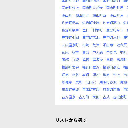
国府町菅野
国府町清水
国府町高岡
国
国府町分上
国府町法花寺
国府町町屋
湖山町
湖山町北
湖山町西
湖山町東
佐治町河本
佐治町小原
佐治町高山
佐
佐治町余戸
里仁
材木町
鹿野町今市
鹿野町中園
鹿野町広木
鹿野町水谷
鹿
末広温泉町
杉崎
数津
瀬田蔵
双六原
徳尾
徳吉
富安
中大路
中砂見
中町
服部
八坂
浜坂
浜坂東
馬場
馬場町
福部町栗谷
福部町左近
福部町高江
福
細見
洞谷
本町
卯垣
槇原
松上
松
妙徳寺
美和
向国安
用瀬町赤波
用瀬
用瀬町美成
用瀬町宮原
用瀬町用瀬
用
吉方温泉
吉方町
良田
吉成
吉成南町
リストから探す