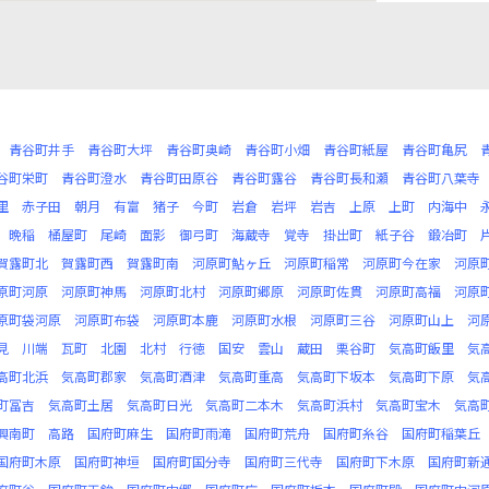
青谷町井手
青谷町大坪
青谷町奥崎
青谷町小畑
青谷町紙屋
青谷町亀尻
谷町栄町
青谷町澄水
青谷町田原谷
青谷町露谷
青谷町長和瀬
青谷町八葉寺
里
赤子田
朝月
有富
猪子
今町
岩倉
岩坪
岩吉
上原
上町
内海中
晩稲
桶屋町
尾崎
面影
御弓町
海蔵寺
覚寺
掛出町
紙子谷
鍛冶町
賀露町北
賀露町西
賀露町南
河原町鮎ヶ丘
河原町稲常
河原町今在家
河原
原町河原
河原町神馬
河原町北村
河原町郷原
河原町佐貫
河原町高福
河原
原町袋河原
河原町布袋
河原町本鹿
河原町水根
河原町三谷
河原町山上
河
見
川端
瓦町
北園
北村
行徳
国安
雲山
蔵田
栗谷町
気高町飯里
気
高町北浜
気高町郡家
気高町酒津
気高町重高
気高町下坂本
気高町下原
気
町冨吉
気高町土居
気高町日光
気高町二本木
気高町浜村
気高町宝木
気高
興南町
高路
国府町麻生
国府町雨滝
国府町荒舟
国府町糸谷
国府町稲葉丘
国府町木原
国府町神垣
国府町国分寺
国府町三代寺
国府町下木原
国府町新