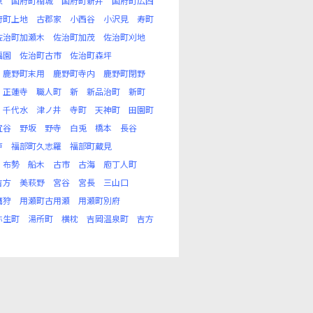
原
国府町楠城
国府町新井
国府町広西
府町上地
古郡家
小西谷
小沢見
寿町
佐治町加瀬木
佐治町加茂
佐治町刈地
福園
佐治町古市
佐治町森坪
鹿野町末用
鹿野町寺内
鹿野町閉野
正蓮寺
職人町
新
新品治町
新町
千代水
津ノ井
寺町
天神町
田園町
宜谷
野坂
野寺
白兎
橋本
長谷
戸
福部町久志羅
福部町蔵見
布勢
船木
古市
古海
庖丁人町
吉方
美萩野
宮谷
宮長
三山口
鷹狩
用瀬町古用瀬
用瀬町別府
弥生町
湯所町
横枕
吉岡温泉町
吉方