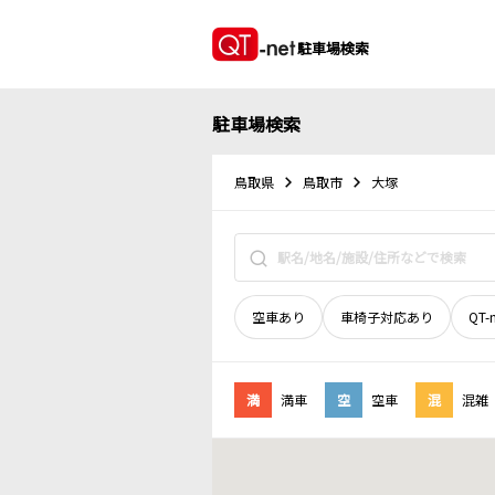
駐車場検索
駐車場検索
鳥取県
鳥取市
大塚
空車あり
車椅子対応あり
QT-
満
満車
空
空車
混
混雑