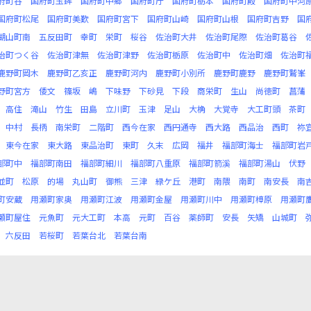
府町谷
国府町玉鉾
国府町中郷
国府町庁
国府町栃本
国府町殿
国府町中河
国府町松尾
国府町美歎
国府町宮下
国府町山崎
国府町山根
国府町吉野
国
湖山町南
五反田町
幸町
栄町
桜谷
佐治町大井
佐治町尾際
佐治町葛谷
治町つく谷
佐治町津無
佐治町津野
佐治町栃原
佐治町中
佐治町畑
佐治町
鹿野町岡木
鹿野町乙亥正
鹿野町河内
鹿野町小別所
鹿野町鹿野
鹿野町鷲峯
野町宮方
倭文
篠坂
嶋
下味野
下砂見
下段
商栄町
生山
尚徳町
菖蒲
高住
滝山
竹生
田島
立川町
玉津
足山
大桷
大覚寺
大工町頭
茶町
中村
長柄
南栄町
二階町
西今在家
西円通寺
西大路
西品治
西町
祢
東今在家
東大路
東品治町
東町
久末
広岡
福井
福部町海士
福部町岩
部町中
福部町南田
福部町細川
福部町八重原
福部町箭溪
福部町湯山
伏野
並町
松原
的場
丸山町
御熊
三津
緑ケ丘
港町
南隈
南町
南安長
南
町安蔵
用瀬町家奥
用瀬町江波
用瀬町金屋
用瀬町川中
用瀬町樟原
用瀬町
瀬町屋住
元魚町
元大工町
本高
元町
百谷
薬師町
安長
矢矯
山城町
六反田
若桜町
若葉台北
若葉台南