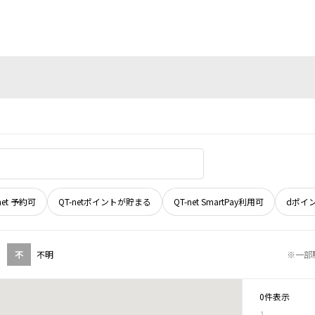
net 予約可
QT-netポイントが貯まる
QT-net SmartPay利用可
dポイ
不
不明
※一部
0件表示
1