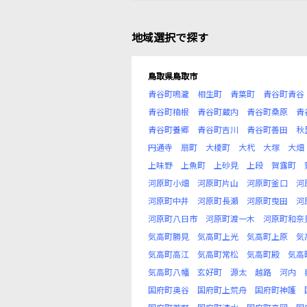
地域選択で探す
鳥取県鳥取市
青谷町鳴瀧
相生町
青葉町
青谷町青谷
青谷町楠根
青谷町蔵内
青谷町桑原
青
青谷町養郷
青谷町吉川
青谷町善田
秋
円通寺
扇町
大榎町
大杙
大塚
大畑
上味野
上魚町
上砂見
上段
賀露町
河原町小畑
河原町片山
河原町釜口
河
河原町中井
河原町長瀬
河原町曳田
河
河原町八日市
河原町渡一木
河原町和奈
気高町勝見
気高町上光
気高町上原
気
気高町高江
気高町常松
気高町殿
気高
気高町八幡
玄好町
源太
越路
河内
国府町奥谷
国府町上荒舟
国府町神護