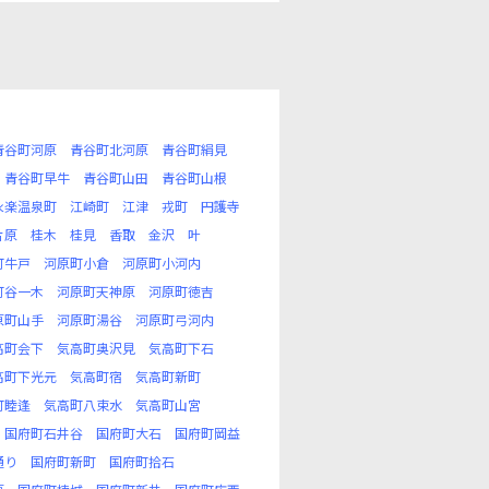
青谷町河原
青谷町北河原
青谷町絹見
青谷町早牛
青谷町山田
青谷町山根
永楽温泉町
江崎町
江津
戎町
円護寺
片原
桂木
桂見
香取
金沢
叶
町牛戸
河原町小倉
河原町小河内
町谷一木
河原町天神原
河原町徳吉
原町山手
河原町湯谷
河原町弓河内
高町会下
気高町奥沢見
気高町下石
高町下光元
気高町宿
気高町新町
町睦逢
気高町八束水
気高町山宮
国府町石井谷
国府町大石
国府町岡益
通り
国府町新町
国府町拾石