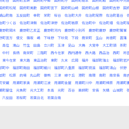
府町谷
国府町玉鉾
国府町中郷
国府町庁
国府町栃本
国府町殿
国府町中河
国府町松尾
国府町美歎
国府町宮下
国府町山崎
国府町山根
国府町吉野
国
湖山町南
五反田町
幸町
栄町
桜谷
佐治町大井
佐治町尾際
佐治町葛谷
治町つく谷
佐治町津無
佐治町津野
佐治町栃原
佐治町中
佐治町畑
佐治町
鹿野町岡木
鹿野町乙亥正
鹿野町河内
鹿野町小別所
鹿野町鹿野
鹿野町鷲峯
野町宮方
倭文
篠坂
嶋
下味野
下砂見
下段
商栄町
生山
尚徳町
菖蒲
高住
滝山
竹生
田島
立川町
玉津
足山
大桷
大覚寺
大工町頭
茶町
中村
長柄
南栄町
二階町
西今在家
西円通寺
西大路
西品治
西町
祢
東今在家
東大路
東品治町
東町
久末
広岡
福井
福部町海士
福部町岩
部町中
福部町南田
福部町細川
福部町八重原
福部町箭溪
福部町湯山
伏野
並町
松原
的場
丸山町
御熊
三津
緑ケ丘
港町
南隈
南町
南安長
南
町安蔵
用瀬町家奥
用瀬町江波
用瀬町金屋
用瀬町川中
用瀬町樟原
用瀬町
瀬町屋住
元魚町
元大工町
本高
元町
百谷
薬師町
安長
矢矯
山城町
六反田
若桜町
若葉台北
若葉台南