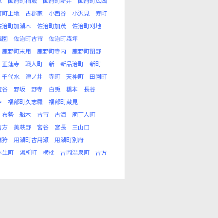
原
国府町楠城
国府町新井
国府町広西
府町上地
古郡家
小西谷
小沢見
寿町
佐治町加瀬木
佐治町加茂
佐治町刈地
福園
佐治町古市
佐治町森坪
鹿野町末用
鹿野町寺内
鹿野町閉野
正蓮寺
職人町
新
新品治町
新町
千代水
津ノ井
寺町
天神町
田園町
宜谷
野坂
野寺
白兎
橋本
長谷
戸
福部町久志羅
福部町蔵見
布勢
船木
古市
古海
庖丁人町
吉方
美萩野
宮谷
宮長
三山口
鷹狩
用瀬町古用瀬
用瀬町別府
弥生町
湯所町
横枕
吉岡温泉町
吉方