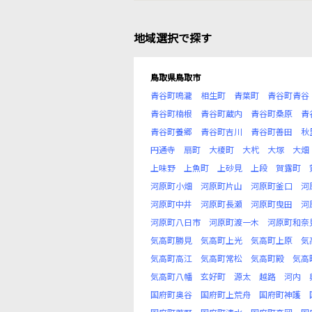
地域選択で探す
鳥取県鳥取市
青谷町鳴瀧
相生町
青葉町
青谷町青谷
青谷町楠根
青谷町蔵内
青谷町桑原
青
青谷町養郷
青谷町吉川
青谷町善田
秋
円通寺
扇町
大榎町
大杙
大塚
大畑
上味野
上魚町
上砂見
上段
賀露町
河原町小畑
河原町片山
河原町釜口
河
河原町中井
河原町長瀬
河原町曳田
河
河原町八日市
河原町渡一木
河原町和奈
気高町勝見
気高町上光
気高町上原
気
気高町高江
気高町常松
気高町殿
気高
気高町八幡
玄好町
源太
越路
河内
国府町奥谷
国府町上荒舟
国府町神護