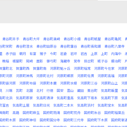
青谷町井手
青谷町大坪
青谷町奥崎
青谷町小畑
青谷町紙屋
青谷町亀尻
谷町栄町
青谷町澄水
青谷町田原谷
青谷町露谷
青谷町長和瀬
青谷町八葉寺
里
赤子田
朝月
有富
猪子
今町
岩倉
岩坪
岩吉
上原
上町
内海中
晩稲
桶屋町
尾崎
面影
御弓町
海蔵寺
覚寺
掛出町
紙子谷
鍛冶町
賀露町北
賀露町西
賀露町南
河原町鮎ヶ丘
河原町稲常
河原町今在家
河原
原町河原
河原町神馬
河原町北村
河原町郷原
河原町佐貫
河原町高福
河原
原町袋河原
河原町布袋
河原町本鹿
河原町水根
河原町三谷
河原町山上
河
見
川端
瓦町
北園
北村
行徳
国安
雲山
蔵田
栗谷町
気高町飯里
気
高町北浜
気高町郡家
気高町酒津
気高町重高
気高町下坂本
気高町下原
気
町冨吉
気高町土居
気高町日光
気高町二本木
気高町浜村
気高町宝木
気高
興南町
高路
国府町麻生
国府町雨滝
国府町荒舟
国府町糸谷
国府町稲葉丘
国府町木原
国府町神垣
国府町国分寺
国府町三代寺
国府町下木原
国府町新