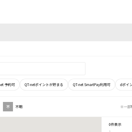
net 予約可
QT-netポイントが貯まる
QT-net SmartPay利用可
dポイ
不
不明
※一部
0件表示
1