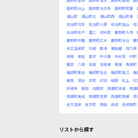
国府町菅野
国府町清水
国府町高岡
国
国府町分上
国府町法花寺
国府町町屋
湖山町
湖山町北
湖山町西
湖山町東
佐治町河本
佐治町小原
佐治町高山
佐
佐治町余戸
里仁
材木町
鹿野町今市
鹿野町中園
鹿野町広木
鹿野町水谷
鹿
末広温泉町
杉崎
数津
瀬田蔵
双六原
徳尾
徳吉
富安
中大路
中砂見
中町
服部
八坂
浜坂
浜坂東
馬場
馬場町
福部町栗谷
福部町左近
福部町高江
福
細見
洞谷
本町
卯垣
槇原
松上
松
妙徳寺
美和
向国安
用瀬町赤波
用瀬
用瀬町美成
用瀬町宮原
用瀬町用瀬
用
吉方温泉
吉方町
良田
吉成
吉成南町
リストから探す