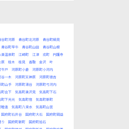
青谷町河原
青谷町北河原
青谷町絹見
青谷町早牛
青谷町山田
青谷町山根
永楽温泉町
江崎町
江津
戎町
円護寺
片原
桂木
桂見
香取
金沢
叶
町牛戸
河原町小倉
河原町小河内
町谷一木
河原町天神原
河原町徳吉
原町山手
河原町湯谷
河原町弓河内
高町会下
気高町奥沢見
気高町下石
高町下光元
気高町宿
気高町新町
町睦逢
気高町八束水
気高町山宮
国府町石井谷
国府町大石
国府町岡益
通り
国府町新町
国府町拾石