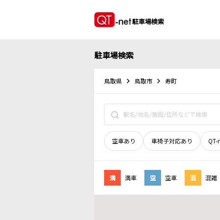
駐車場検索
駐車場検索
鳥取県
鳥取市
寿町
空車あり
車椅子対応あり
QT-
満
満車
空
空車
混
混雑