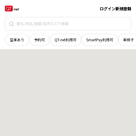
鳥取県
鳥取市
川端
地域選択で探す
ログイン
新規登録
空車あり
予約可
QT-net利用可
SmartPay利用可
車椅子