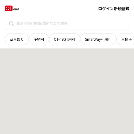
鳥取県
鳥取市
御弓町
地域選択で探す
ログイン
新規登録
空車あり
予約可
QT-net利用可
SmartPay利用可
車椅子