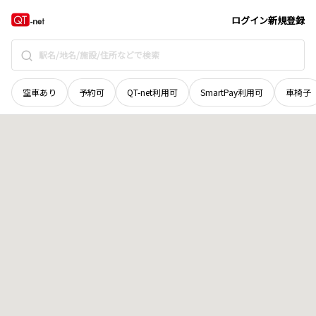
鳥取県
鳥取市
扇町
地域選択で探す
ログイン
新規登録
空車あり
予約可
QT-net利用可
SmartPay利用可
車椅子