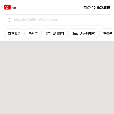
鳥取県
鳥取市
掛出町
地域選択で探す
ログイン
新規登録
空車あり
予約可
QT-net利用可
SmartPay利用可
車椅子