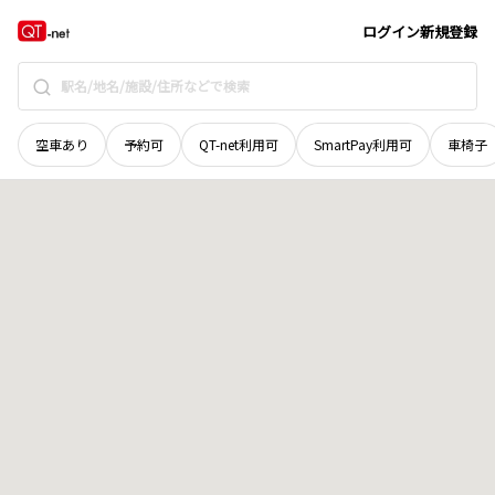
鳥取県
鳥取市
横枕
地域選択で探す
ログイン
新規登録
空車あり
予約可
QT-net利用可
SmartPay利用可
車椅子