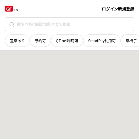
鳥取県
鳥取市
気高町下石
地域選択で探す
ログイン
新規登録
空車あり
予約可
QT-net利用可
SmartPay利用可
車椅子