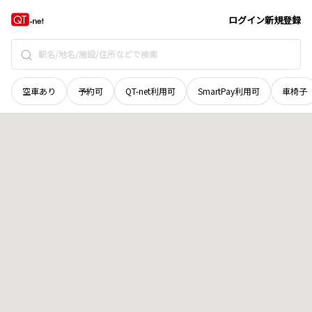
鳥取県
鳥取市
気高町奥沢見
地域選択で探す
ログイン
新規登録
空車あり
予約可
QT-net利用可
SmartPay利用可
車椅子