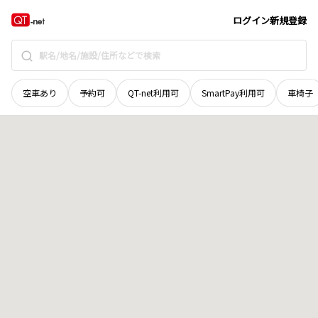
鳥取県
鳥取市
気高町常松
地域選択で探す
ログイン
新規登録
空車あり
予約可
QT-net利用可
SmartPay利用可
車椅子