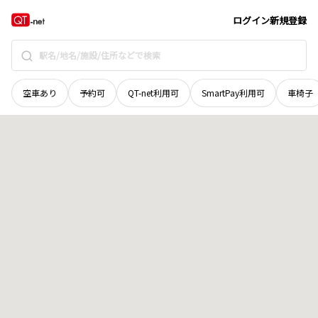
鳥取県
鳥取市
気高町新町
地域選択で探す
ログイン
新規登録
空車あり
予約可
QT-net利用可
SmartPay利用可
車椅子