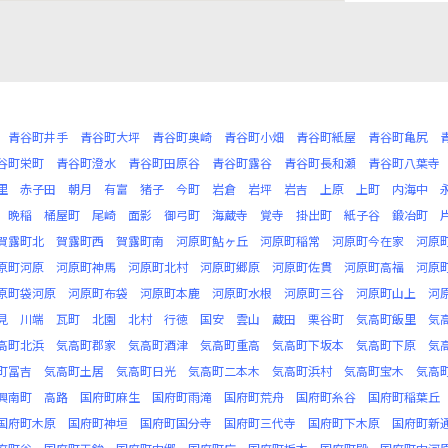
青谷町井手
青谷町大坪
青谷町奥崎
青谷町小畑
青谷町紙屋
青谷町亀尻
谷町栄町
青谷町澄水
青谷町田原谷
青谷町露谷
青谷町長和瀬
青谷町八葉寺
里
赤子田
朝月
有富
猪子
今町
岩倉
岩坪
岩吉
上原
上町
内海中
晩稲
桶屋町
尾崎
面影
御弓町
海蔵寺
覚寺
掛出町
紙子谷
鍛冶町
賀露町北
賀露町西
賀露町南
河原町鮎ヶ丘
河原町稲常
河原町今在家
河原
原町河原
河原町神馬
河原町北村
河原町郷原
河原町佐貫
河原町高福
河原
原町袋河原
河原町布袋
河原町本鹿
河原町水根
河原町三谷
河原町山上
河
見
川端
瓦町
北園
北村
行徳
国安
雲山
蔵田
栗谷町
気高町飯里
気
高町北浜
気高町郡家
気高町酒津
気高町重高
気高町下坂本
気高町下原
気
町冨吉
気高町土居
気高町日光
気高町二本木
気高町浜村
気高町宝木
気高
興南町
高路
国府町麻生
国府町雨滝
国府町荒舟
国府町糸谷
国府町稲葉丘
国府町木原
国府町神垣
国府町国分寺
国府町三代寺
国府町下木原
国府町新