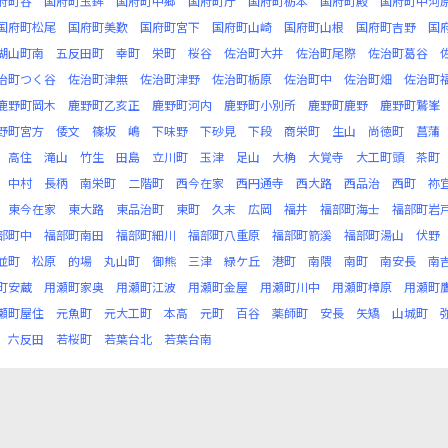
府町谷
国府町玉鉾
国府町中郷
国府町庁
国府町栃本
国府町殿
国府町中河
国府町松尾
国府町美歎
国府町宮下
国府町山崎
国府町山根
国府町吉野
国
湖山町南
五反田町
幸町
栄町
桜谷
佐治町大井
佐治町尾際
佐治町葛谷
治町つく谷
佐治町津無
佐治町津野
佐治町栃原
佐治町中
佐治町畑
佐治町
鹿野町岡木
鹿野町乙亥正
鹿野町河内
鹿野町小別所
鹿野町鹿野
鹿野町鷲峯
野町宮方
倭文
篠坂
嶋
下味野
下砂見
下段
商栄町
生山
尚徳町
菖蒲
高住
滝山
竹生
田島
立川町
玉津
足山
大桷
大覚寺
大工町頭
茶町
中村
長柄
南栄町
二階町
西今在家
西円通寺
西大路
西品治
西町
祢
東今在家
東大路
東品治町
東町
久末
広岡
福井
福部町海士
福部町岩
部町中
福部町南田
福部町細川
福部町八重原
福部町箭溪
福部町湯山
伏野
並町
松原
的場
丸山町
御熊
三津
緑ケ丘
港町
南隈
南町
南安長
南
町安蔵
用瀬町家奥
用瀬町江波
用瀬町金屋
用瀬町川中
用瀬町樟原
用瀬町
瀬町屋住
元魚町
元大工町
本高
元町
百谷
薬師町
安長
矢矯
山城町
六反田
若桜町
若葉台北
若葉台南