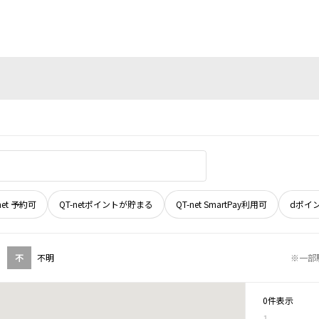
net 予約可
QT-netポイントが貯まる
QT-net SmartPay利用可
dポイ
不
不明
※一部
0件表示
1