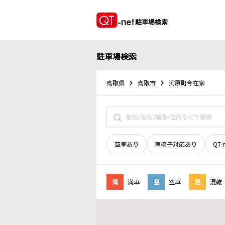
駐車場検索
駐車場検索
鳥取県
鳥取市
河原町今在家
空車あり
車椅子対応あり
QT-
満
満車
空
空車
混
混雑