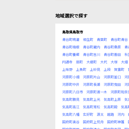
地域選択で探す
鳥取県鳥取市
青谷町鳴瀧
相生町
青葉町
青谷町青谷
青谷町楠根
青谷町蔵内
青谷町桑原
青
青谷町養郷
青谷町吉川
青谷町善田
秋
円通寺
扇町
大榎町
大杙
大塚
大畑
上味野
上魚町
上砂見
上段
賀露町
河原町小畑
河原町片山
河原町釜口
河
河原町中井
河原町長瀬
河原町曳田
河
河原町八日市
河原町渡一木
河原町和奈
気高町勝見
気高町上光
気高町上原
気
気高町高江
気高町常松
気高町殿
気高
気高町八幡
玄好町
源太
越路
河内
国府町奥谷
国府町上荒舟
国府町神護