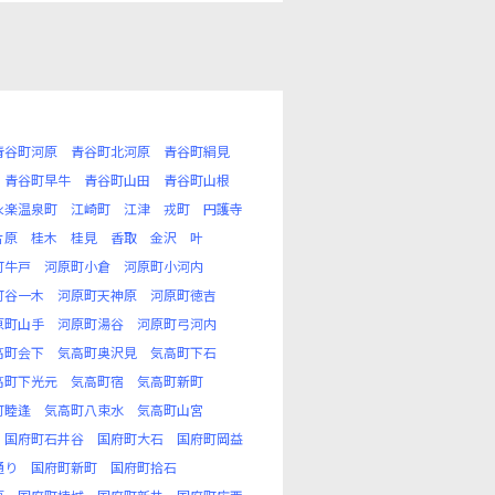
青谷町河原
青谷町北河原
青谷町絹見
青谷町早牛
青谷町山田
青谷町山根
永楽温泉町
江崎町
江津
戎町
円護寺
片原
桂木
桂見
香取
金沢
叶
町牛戸
河原町小倉
河原町小河内
町谷一木
河原町天神原
河原町徳吉
原町山手
河原町湯谷
河原町弓河内
高町会下
気高町奥沢見
気高町下石
高町下光元
気高町宿
気高町新町
町睦逢
気高町八束水
気高町山宮
国府町石井谷
国府町大石
国府町岡益
通り
国府町新町
国府町拾石