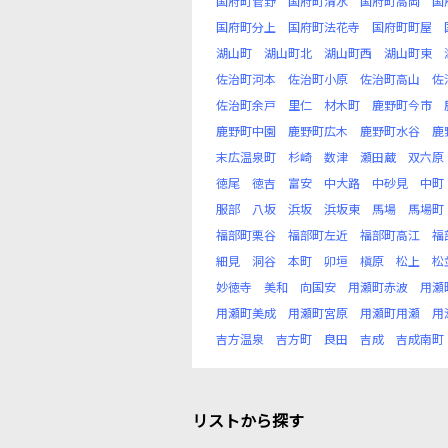
国府町菅野
国府町清水
国府町高岡
国
国府町分上
国府町法花寺
国府町町屋
湖山町
湖山町北
湖山町西
湖山町東
佐治町河本
佐治町小原
佐治町高山
佐
佐治町余戸
里仁
材木町
鹿野町今市
鹿野町中園
鹿野町広木
鹿野町水谷
鹿
末広温泉町
杉崎
数津
瀬田蔵
双六原
徳尾
徳吉
富安
中大路
中砂見
中町
服部
八坂
浜坂
浜坂東
馬場
馬場町
福部町栗谷
福部町左近
福部町高江
福
細見
洞谷
本町
卯垣
槇原
松上
松
妙徳寺
美和
向国安
用瀬町赤波
用瀬
用瀬町美成
用瀬町宮原
用瀬町用瀬
用
吉方温泉
吉方町
良田
吉成
吉成南町
リストから探す