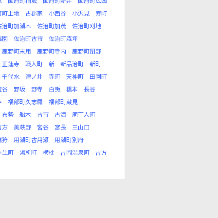
原
国府町楠城
国府町新井
国府町広西
府町上地
古郡家
小西谷
小沢見
寿町
佐治町加瀬木
佐治町加茂
佐治町刈地
福園
佐治町古市
佐治町森坪
鹿野町末用
鹿野町寺内
鹿野町閉野
正蓮寺
職人町
新
新品治町
新町
千代水
津ノ井
寺町
天神町
田園町
宜谷
野坂
野寺
白兎
橋本
長谷
戸
福部町久志羅
福部町蔵見
布勢
船木
古市
古海
庖丁人町
吉方
美萩野
宮谷
宮長
三山口
鷹狩
用瀬町古用瀬
用瀬町別府
弥生町
湯所町
横枕
吉岡温泉町
吉方