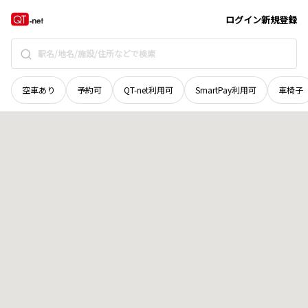
鳥取県
鳥取市
河原町山上
地域選択で探す
ログイン
新規登録
空車あり
予約可
QT-net利用可
SmartPay利用可
車椅子