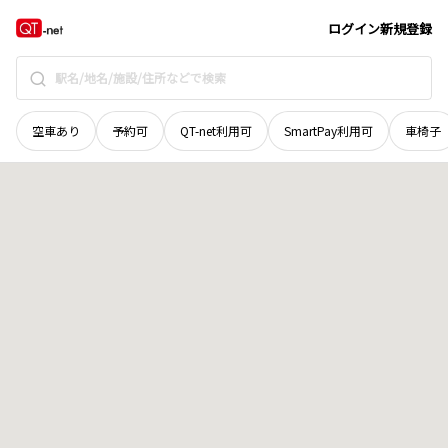
鳥取県
鳥取市
河原町郷原
地域選択で探す
ログイン
新規登録
空車あり
予約可
QT-net利用可
SmartPay利用可
車椅子