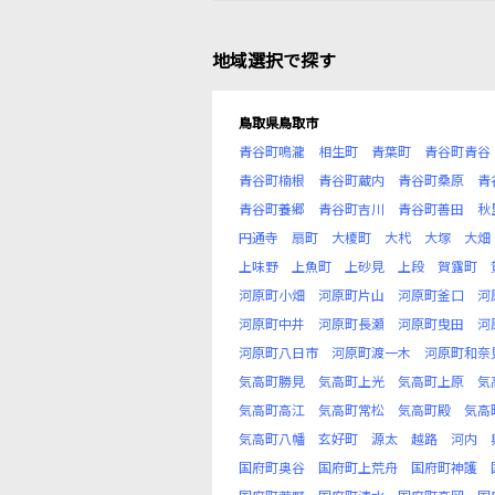
地域選択で探す
鳥取県鳥取市
青谷町鳴瀧
相生町
青葉町
青谷町青谷
青谷町楠根
青谷町蔵内
青谷町桑原
青
青谷町養郷
青谷町吉川
青谷町善田
秋
円通寺
扇町
大榎町
大杙
大塚
大畑
上味野
上魚町
上砂見
上段
賀露町
河原町小畑
河原町片山
河原町釜口
河
河原町中井
河原町長瀬
河原町曳田
河
河原町八日市
河原町渡一木
河原町和奈
気高町勝見
気高町上光
気高町上原
気
気高町高江
気高町常松
気高町殿
気高
気高町八幡
玄好町
源太
越路
河内
国府町奥谷
国府町上荒舟
国府町神護