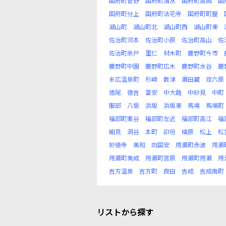
国府町菅野
国府町清水
国府町高岡
国
国府町分上
国府町法花寺
国府町町屋
湖山町
湖山町北
湖山町西
湖山町東
佐治町河本
佐治町小原
佐治町高山
佐
佐治町余戸
里仁
材木町
鹿野町今市
鹿野町中園
鹿野町広木
鹿野町水谷
鹿
末広温泉町
杉崎
数津
瀬田蔵
双六原
徳尾
徳吉
富安
中大路
中砂見
中町
服部
八坂
浜坂
浜坂東
馬場
馬場町
福部町栗谷
福部町左近
福部町高江
福
細見
洞谷
本町
卯垣
槇原
松上
松
妙徳寺
美和
向国安
用瀬町赤波
用瀬
用瀬町美成
用瀬町宮原
用瀬町用瀬
用
吉方温泉
吉方町
良田
吉成
吉成南町
リストから探す