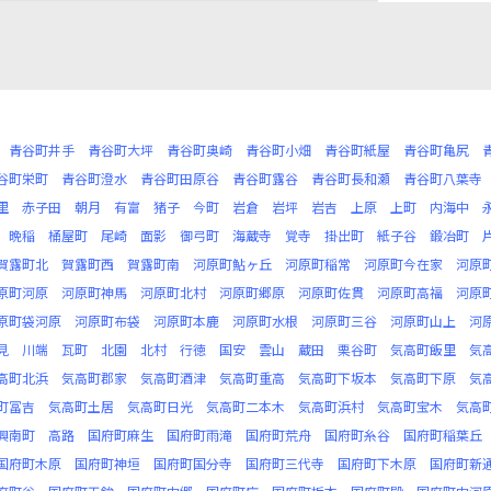
青谷町井手
青谷町大坪
青谷町奥崎
青谷町小畑
青谷町紙屋
青谷町亀尻
谷町栄町
青谷町澄水
青谷町田原谷
青谷町露谷
青谷町長和瀬
青谷町八葉寺
里
赤子田
朝月
有富
猪子
今町
岩倉
岩坪
岩吉
上原
上町
内海中
晩稲
桶屋町
尾崎
面影
御弓町
海蔵寺
覚寺
掛出町
紙子谷
鍛冶町
賀露町北
賀露町西
賀露町南
河原町鮎ヶ丘
河原町稲常
河原町今在家
河原
原町河原
河原町神馬
河原町北村
河原町郷原
河原町佐貫
河原町高福
河原
原町袋河原
河原町布袋
河原町本鹿
河原町水根
河原町三谷
河原町山上
河
見
川端
瓦町
北園
北村
行徳
国安
雲山
蔵田
栗谷町
気高町飯里
気
高町北浜
気高町郡家
気高町酒津
気高町重高
気高町下坂本
気高町下原
気
町冨吉
気高町土居
気高町日光
気高町二本木
気高町浜村
気高町宝木
気高
興南町
高路
国府町麻生
国府町雨滝
国府町荒舟
国府町糸谷
国府町稲葉丘
国府町木原
国府町神垣
国府町国分寺
国府町三代寺
国府町下木原
国府町新