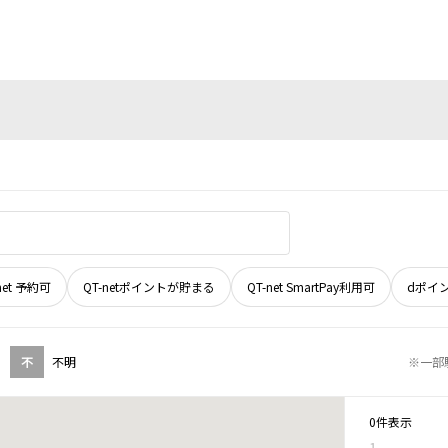
net 予約可
QT-netポイントが貯まる
QT-net SmartPay利用可
dポイ
不
不明
※一部
0件表示
1