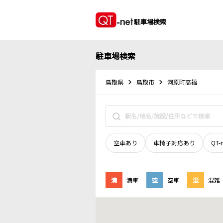
駐車場検索
駐車場検索
鳥取県
鳥取市
河原町高福
空車あり
車椅子対応あり
QT-
満
満車
空
空車
混
混雑