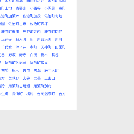
原
国府町楠城
国府町新井
国府町広西
府町上地
古郡家
小西谷
小沢見
寿町
佐治町加瀬木
佐治町加茂
佐治町刈地
福園
佐治町古市
佐治町森坪
鹿野町末用
鹿野町寺内
鹿野町閉野
正蓮寺
職人町
新
新品治町
新町
千代水
津ノ井
寺町
天神町
田園町
宜谷
野坂
野寺
白兎
橋本
長谷
戸
福部町久志羅
福部町蔵見
布勢
船木
古市
古海
庖丁人町
吉方
美萩野
宮谷
宮長
三山口
鷹狩
用瀬町古用瀬
用瀬町別府
弥生町
湯所町
横枕
吉岡温泉町
吉方