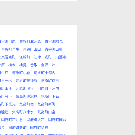
青谷町河原
青谷町北河原
青谷町絹見
青谷町早牛
青谷町山田
青谷町山根
永楽温泉町
江崎町
江津
戎町
円護寺
片原
桂木
桂見
香取
金沢
叶
町牛戸
河原町小倉
河原町小河内
町谷一木
河原町天神原
河原町徳吉
原町山手
河原町湯谷
河原町弓河内
高町会下
気高町奥沢見
気高町下石
高町下光元
気高町宿
気高町新町
町睦逢
気高町八束水
気高町山宮
国府町石井谷
国府町大石
国府町岡益
通り
国府町新町
国府町拾石