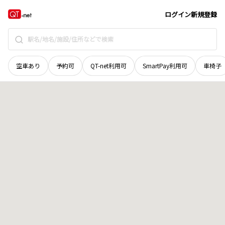
鳥取県
鳥取市
湖山町南
地域選択で探す
ログイン
新規登録
空車あり
予約可
QT-net利用可
SmartPay利用可
車椅子