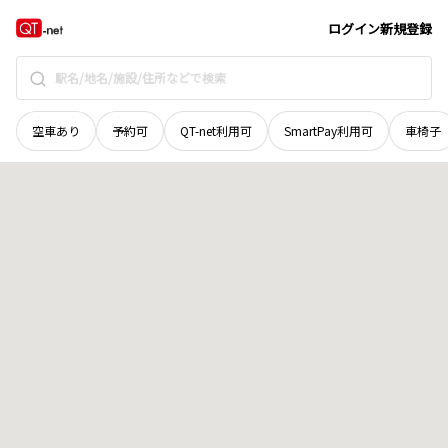
鳥取県
鳥取市
湖山町西
地域選択で探す
ログイン
新規登録
空車あり
予約可
QT-net利用可
SmartPay利用可
車椅子