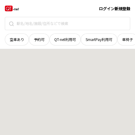
鳥取県
鳥取市
用瀬町鷹狩
地域選択で探す
ログイン
新規登録
空車あり
予約可
QT-net利用可
SmartPay利用可
車椅子