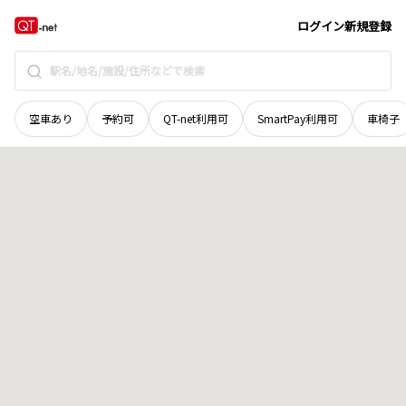
鳥取県
鳥取市
福部町岩戸
地域選択で探す
ログイン
新規登録
空車あり
予約可
QT-net利用可
SmartPay利用可
車椅子