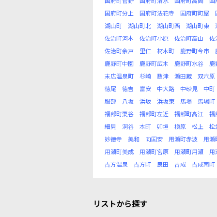
国府町菅野
国府町清水
国府町高岡
国
国府町分上
国府町法花寺
国府町町屋
湖山町
湖山町北
湖山町西
湖山町東
佐治町河本
佐治町小原
佐治町高山
佐
佐治町余戸
里仁
材木町
鹿野町今市
鹿野町中園
鹿野町広木
鹿野町水谷
鹿
末広温泉町
杉崎
数津
瀬田蔵
双六原
徳尾
徳吉
富安
中大路
中砂見
中町
服部
八坂
浜坂
浜坂東
馬場
馬場町
福部町栗谷
福部町左近
福部町高江
福
細見
洞谷
本町
卯垣
槇原
松上
松
妙徳寺
美和
向国安
用瀬町赤波
用瀬
用瀬町美成
用瀬町宮原
用瀬町用瀬
用
吉方温泉
吉方町
良田
吉成
吉成南町
リストから探す