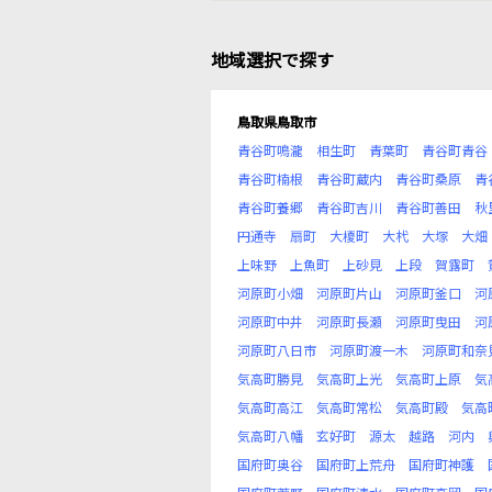
地域選択で探す
鳥取県鳥取市
青谷町鳴瀧
相生町
青葉町
青谷町青谷
青谷町楠根
青谷町蔵内
青谷町桑原
青
青谷町養郷
青谷町吉川
青谷町善田
秋
円通寺
扇町
大榎町
大杙
大塚
大畑
上味野
上魚町
上砂見
上段
賀露町
河原町小畑
河原町片山
河原町釜口
河
河原町中井
河原町長瀬
河原町曳田
河
河原町八日市
河原町渡一木
河原町和奈
気高町勝見
気高町上光
気高町上原
気
気高町高江
気高町常松
気高町殿
気高
気高町八幡
玄好町
源太
越路
河内
国府町奥谷
国府町上荒舟
国府町神護