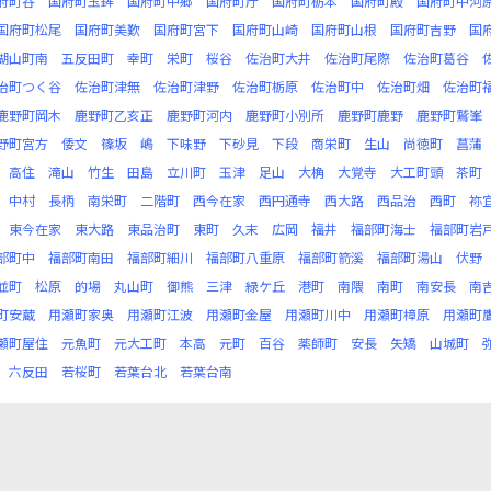
府町谷
国府町玉鉾
国府町中郷
国府町庁
国府町栃本
国府町殿
国府町中河
国府町松尾
国府町美歎
国府町宮下
国府町山崎
国府町山根
国府町吉野
国
湖山町南
五反田町
幸町
栄町
桜谷
佐治町大井
佐治町尾際
佐治町葛谷
治町つく谷
佐治町津無
佐治町津野
佐治町栃原
佐治町中
佐治町畑
佐治町
鹿野町岡木
鹿野町乙亥正
鹿野町河内
鹿野町小別所
鹿野町鹿野
鹿野町鷲峯
野町宮方
倭文
篠坂
嶋
下味野
下砂見
下段
商栄町
生山
尚徳町
菖蒲
高住
滝山
竹生
田島
立川町
玉津
足山
大桷
大覚寺
大工町頭
茶町
中村
長柄
南栄町
二階町
西今在家
西円通寺
西大路
西品治
西町
祢
東今在家
東大路
東品治町
東町
久末
広岡
福井
福部町海士
福部町岩
部町中
福部町南田
福部町細川
福部町八重原
福部町箭溪
福部町湯山
伏野
並町
松原
的場
丸山町
御熊
三津
緑ケ丘
港町
南隈
南町
南安長
南
町安蔵
用瀬町家奥
用瀬町江波
用瀬町金屋
用瀬町川中
用瀬町樟原
用瀬町
瀬町屋住
元魚町
元大工町
本高
元町
百谷
薬師町
安長
矢矯
山城町
六反田
若桜町
若葉台北
若葉台南