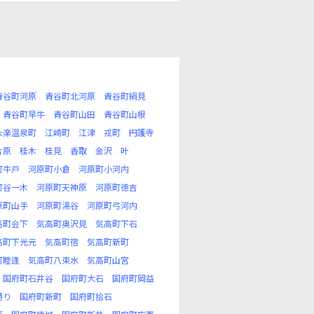
青谷町河原
青谷町北河原
青谷町絹見
青谷町早牛
青谷町山田
青谷町山根
永楽温泉町
江崎町
江津
戎町
円護寺
片原
桂木
桂見
香取
金沢
叶
町牛戸
河原町小倉
河原町小河内
町谷一木
河原町天神原
河原町徳吉
原町山手
河原町湯谷
河原町弓河内
高町会下
気高町奥沢見
気高町下石
高町下光元
気高町宿
気高町新町
町睦逢
気高町八束水
気高町山宮
国府町石井谷
国府町大石
国府町岡益
通り
国府町新町
国府町拾石