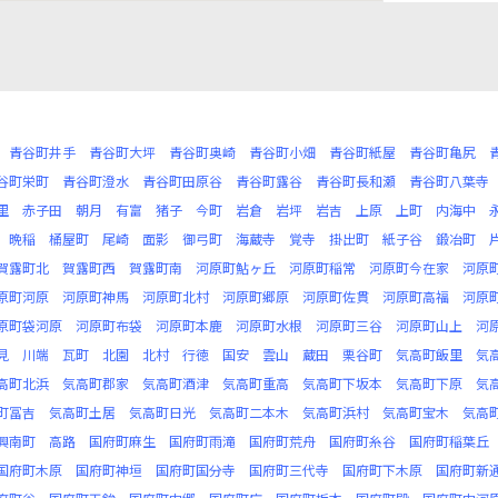
青谷町井手
青谷町大坪
青谷町奥崎
青谷町小畑
青谷町紙屋
青谷町亀尻
谷町栄町
青谷町澄水
青谷町田原谷
青谷町露谷
青谷町長和瀬
青谷町八葉寺
里
赤子田
朝月
有富
猪子
今町
岩倉
岩坪
岩吉
上原
上町
内海中
晩稲
桶屋町
尾崎
面影
御弓町
海蔵寺
覚寺
掛出町
紙子谷
鍛冶町
賀露町北
賀露町西
賀露町南
河原町鮎ヶ丘
河原町稲常
河原町今在家
河原
原町河原
河原町神馬
河原町北村
河原町郷原
河原町佐貫
河原町高福
河原
原町袋河原
河原町布袋
河原町本鹿
河原町水根
河原町三谷
河原町山上
河
見
川端
瓦町
北園
北村
行徳
国安
雲山
蔵田
栗谷町
気高町飯里
気
高町北浜
気高町郡家
気高町酒津
気高町重高
気高町下坂本
気高町下原
気
町冨吉
気高町土居
気高町日光
気高町二本木
気高町浜村
気高町宝木
気高
興南町
高路
国府町麻生
国府町雨滝
国府町荒舟
国府町糸谷
国府町稲葉丘
国府町木原
国府町神垣
国府町国分寺
国府町三代寺
国府町下木原
国府町新