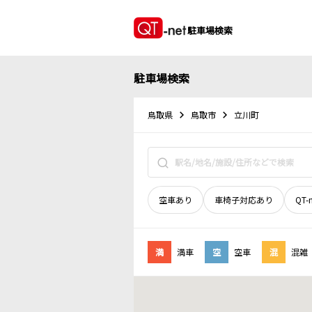
駐車場検索
駐車場検索
鳥取県
鳥取市
立川町
空車あり
車椅子対応あり
QT-
満
満車
空
空車
混
混雑