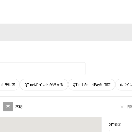
net 予約可
QT-netポイントが貯まる
QT-net SmartPay利用可
dポイ
不
不明
※一部
0件表示
1