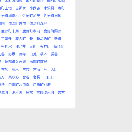
原
国府町楠城
国府町新井
国府町広西
府町上地
古郡家
小西谷
小沢見
寿町
佐治町加瀬木
佐治町加茂
佐治町刈地
福園
佐治町古市
佐治町森坪
鹿野町末用
鹿野町寺内
鹿野町閉野
正蓮寺
職人町
新
新品治町
新町
千代水
津ノ井
寺町
天神町
田園町
宜谷
野坂
野寺
白兎
橋本
長谷
戸
福部町久志羅
福部町蔵見
布勢
船木
古市
古海
庖丁人町
吉方
美萩野
宮谷
宮長
三山口
鷹狩
用瀬町古用瀬
用瀬町別府
弥生町
湯所町
横枕
吉岡温泉町
吉方