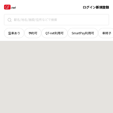
鳥取県
鳥取市
青谷町吉川
地域選択で探す
ログイン
新規登録
空車あり
予約可
QT-net利用可
SmartPay利用可
車椅子