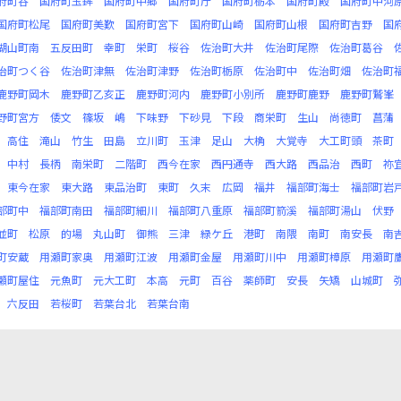
府町谷
国府町玉鉾
国府町中郷
国府町庁
国府町栃本
国府町殿
国府町中河
国府町松尾
国府町美歎
国府町宮下
国府町山崎
国府町山根
国府町吉野
国
湖山町南
五反田町
幸町
栄町
桜谷
佐治町大井
佐治町尾際
佐治町葛谷
治町つく谷
佐治町津無
佐治町津野
佐治町栃原
佐治町中
佐治町畑
佐治町
鹿野町岡木
鹿野町乙亥正
鹿野町河内
鹿野町小別所
鹿野町鹿野
鹿野町鷲峯
野町宮方
倭文
篠坂
嶋
下味野
下砂見
下段
商栄町
生山
尚徳町
菖蒲
高住
滝山
竹生
田島
立川町
玉津
足山
大桷
大覚寺
大工町頭
茶町
中村
長柄
南栄町
二階町
西今在家
西円通寺
西大路
西品治
西町
祢
東今在家
東大路
東品治町
東町
久末
広岡
福井
福部町海士
福部町岩
部町中
福部町南田
福部町細川
福部町八重原
福部町箭溪
福部町湯山
伏野
並町
松原
的場
丸山町
御熊
三津
緑ケ丘
港町
南隈
南町
南安長
南
町安蔵
用瀬町家奥
用瀬町江波
用瀬町金屋
用瀬町川中
用瀬町樟原
用瀬町
瀬町屋住
元魚町
元大工町
本高
元町
百谷
薬師町
安長
矢矯
山城町
六反田
若桜町
若葉台北
若葉台南