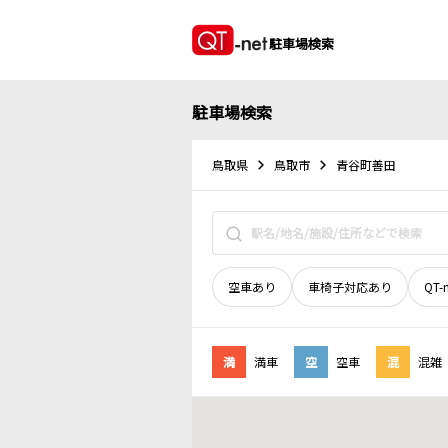
駐車場検索
駐車場検索
鳥取県
鳥取市
青谷町善田
空車あり
車椅子対応あり
QT-
満
満車
空
空車
混
混雑