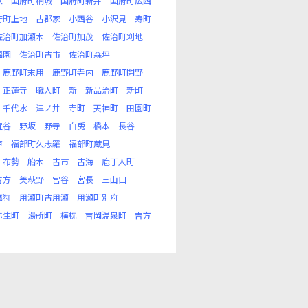
原
国府町楠城
国府町新井
国府町広西
府町上地
古郡家
小西谷
小沢見
寿町
佐治町加瀬木
佐治町加茂
佐治町刈地
福園
佐治町古市
佐治町森坪
鹿野町末用
鹿野町寺内
鹿野町閉野
正蓮寺
職人町
新
新品治町
新町
千代水
津ノ井
寺町
天神町
田園町
宜谷
野坂
野寺
白兎
橋本
長谷
戸
福部町久志羅
福部町蔵見
布勢
船木
古市
古海
庖丁人町
吉方
美萩野
宮谷
宮長
三山口
鷹狩
用瀬町古用瀬
用瀬町別府
弥生町
湯所町
横枕
吉岡温泉町
吉方