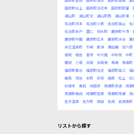
国府町菅野
国府町清水
国府町高岡
国
国府町分上
国府町法花寺
国府町町屋
湖山町
湖山町北
湖山町西
湖山町東
佐治町河本
佐治町小原
佐治町高山
佐
佐治町余戸
里仁
材木町
鹿野町今市
鹿野町中園
鹿野町広木
鹿野町水谷
鹿
末広温泉町
杉崎
数津
瀬田蔵
双六原
徳尾
徳吉
富安
中大路
中砂見
中町
服部
八坂
浜坂
浜坂東
馬場
馬場町
福部町栗谷
福部町左近
福部町高江
福
細見
洞谷
本町
卯垣
槇原
松上
松
妙徳寺
美和
向国安
用瀬町赤波
用瀬
用瀬町美成
用瀬町宮原
用瀬町用瀬
用
吉方温泉
吉方町
良田
吉成
吉成南町
リストから探す