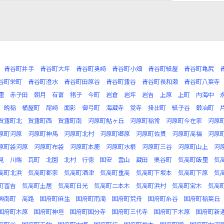
青谷町井手
青谷町大坪
青谷町奥崎
青谷町小畑
青谷町紙屋
青谷町亀尻
谷町栄町
青谷町澄水
青谷町田原谷
青谷町露谷
青谷町長和瀬
青谷町八葉寺
里
赤子田
朝月
有富
猪子
今町
岩倉
岩坪
岩吉
上原
上町
内海中
晩稲
桶屋町
尾崎
面影
御弓町
海蔵寺
覚寺
掛出町
紙子谷
鍛冶町
賀露町北
賀露町西
賀露町南
河原町鮎ヶ丘
河原町稲常
河原町今在家
河原
原町河原
河原町神馬
河原町北村
河原町郷原
河原町佐貫
河原町高福
河原
原町袋河原
河原町布袋
河原町本鹿
河原町水根
河原町三谷
河原町山上
河
見
川端
瓦町
北園
北村
行徳
国安
雲山
蔵田
栗谷町
気高町飯里
気
高町北浜
気高町郡家
気高町酒津
気高町重高
気高町下坂本
気高町下原
気
町冨吉
気高町土居
気高町日光
気高町二本木
気高町浜村
気高町宝木
気高
興南町
高路
国府町麻生
国府町雨滝
国府町荒舟
国府町糸谷
国府町稲葉丘
国府町木原
国府町神垣
国府町国分寺
国府町三代寺
国府町下木原
国府町新