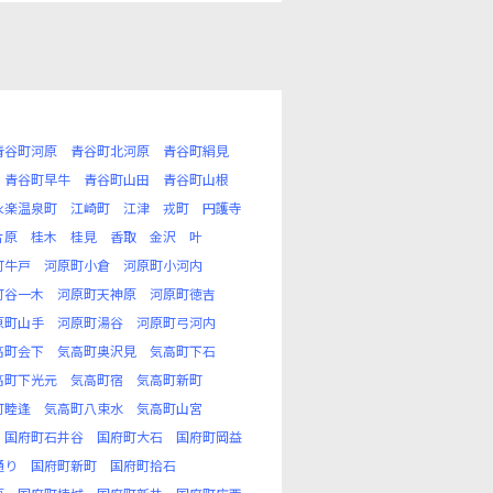
青谷町河原
青谷町北河原
青谷町絹見
青谷町早牛
青谷町山田
青谷町山根
永楽温泉町
江崎町
江津
戎町
円護寺
片原
桂木
桂見
香取
金沢
叶
町牛戸
河原町小倉
河原町小河内
町谷一木
河原町天神原
河原町徳吉
原町山手
河原町湯谷
河原町弓河内
高町会下
気高町奥沢見
気高町下石
高町下光元
気高町宿
気高町新町
町睦逢
気高町八束水
気高町山宮
国府町石井谷
国府町大石
国府町岡益
通り
国府町新町
国府町拾石