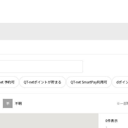
net 予約可
QT-netポイントが貯まる
QT-net SmartPay利用可
dポイ
不
不明
※一部
0件表示
1