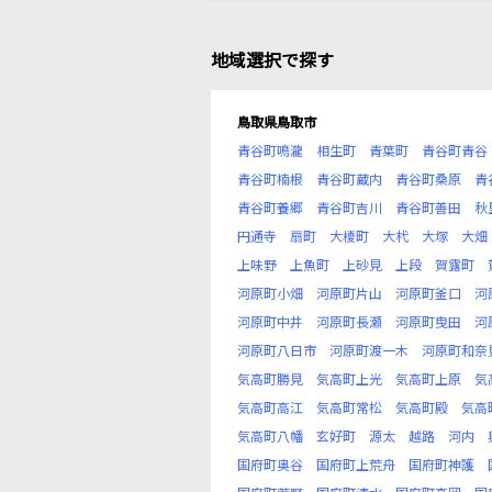
地域選択で探す
鳥取県鳥取市
青谷町鳴瀧
相生町
青葉町
青谷町青谷
青谷町楠根
青谷町蔵内
青谷町桑原
青
青谷町養郷
青谷町吉川
青谷町善田
秋
円通寺
扇町
大榎町
大杙
大塚
大畑
上味野
上魚町
上砂見
上段
賀露町
河原町小畑
河原町片山
河原町釜口
河
河原町中井
河原町長瀬
河原町曳田
河
河原町八日市
河原町渡一木
河原町和奈
気高町勝見
気高町上光
気高町上原
気
気高町高江
気高町常松
気高町殿
気高
気高町八幡
玄好町
源太
越路
河内
国府町奥谷
国府町上荒舟
国府町神護