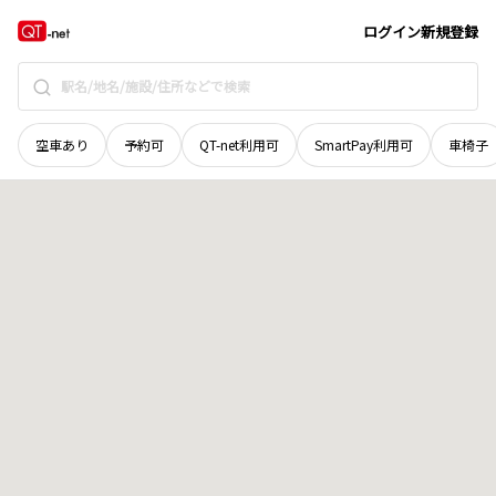
鳥取県
鳥取市
青谷町大坪
地域選択で探す
ログイン
新規登録
空車あり
予約可
QT-net利用可
SmartPay利用可
車椅子